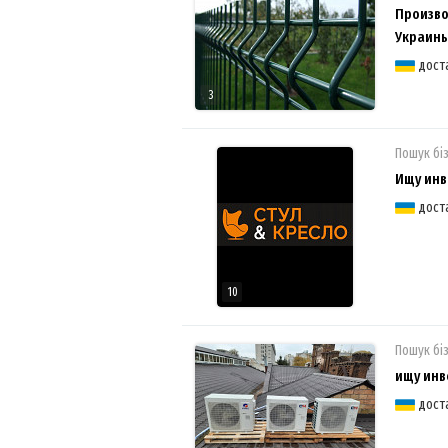
Произво
Украин
дост
3
Пошук бі
Ищу инв
дост
10
Пошук бі
ищу инв
дост