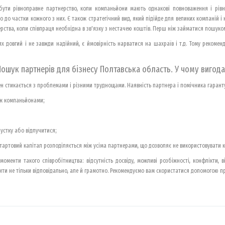
 бути рівноправне партнерство, коли компаньйони мають однакові повноваження і рівну
о до частки кожного з них. Є також стратегічний вид, який підійде для великих компаній 
рства, коли співпраця необхідна в зв'язку з нестачею коштів. Перш ніж займатися пошуком
 довгий і не завжди надійний, є ймовірність нарватися на шахраїв і т.д. Тому рекоме
Пошук партнерів для бізнесу Полтавська область. У чому вигода
н стикається з проблемами і різними труднощами. Наявність партнера і помічника гаранту
іж компаньйонами;
пустку або відлучитися;
тартовий капітал розподіляється між усіма партнерами, що дозволяє не використовувати 
моменти такого співробітництва: відсутність досвіду, можливі розбіжності, конфлікти, 
ти не тільки відповідально, але й грамотно. Рекомендуємо вам скористатися допомогою пр