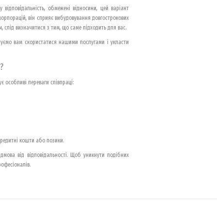
 відповідальність, обмежені відносини, цей варіант
і корпорацій, він сприяє вибудовування довгострокових
, слід визначитися з тим, що саме підходить для вас.
ндуємо вам скористатися нашими послугами і укласти
?
є особливі переваги співпраці:
кредитні кошти або позики.
відмова від відповідальності. Щоб уникнути подібних
офесіоналів.