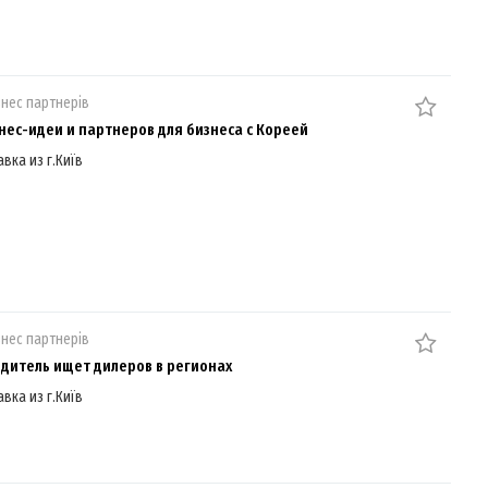
знес партнерів
нес-идеи и партнеров для бизнеса с Кореей
авка из г.Київ
знес партнерів
дитель ищет дилеров в регионах
авка из г.Київ