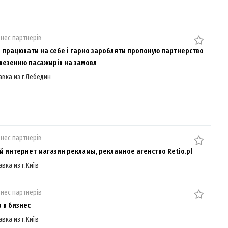
знес партнерів
е працювати на себе і гарно заробляти пропоную партнерство
везенню пасажирів на замовл
авка из г.Лебедин
знес партнерів
й интернет магазин рекламы, рекламное агенство Retio.pl
авка из г.Київ
знес партнерів
 в бизнес
авка из г.Київ