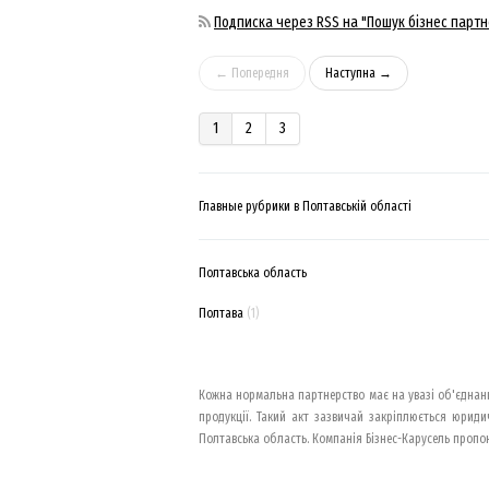
Подписка через RSS на "Пошук бізнес партн
← Попередня
Наступна →
1
2
3
Главные рубрики в Полтавській області
Полтавська область
Полтава
(1)
Кожна нормальна партнерство має на увазі об'єднання
продукції. Такий акт зазвичай закріплюється юриди
Полтавська область. Компанія Бізнес-Карусель пропон