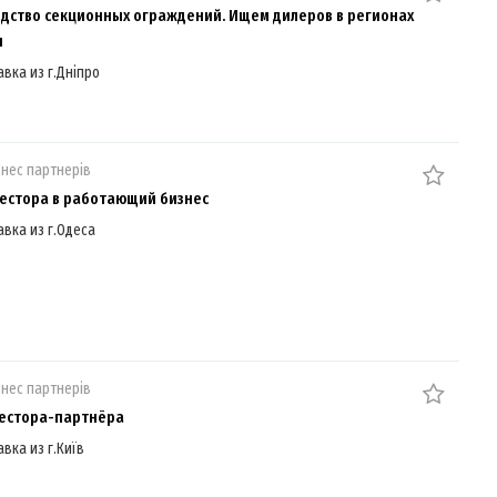
дство секционных ограждений. Ищем дилеров в регионах
ы
авка из г.Дніпро
знес партнерів
естора в работающий бизнес
авка из г.Одеса
знес партнерів
естора-партнёра
авка из г.Київ