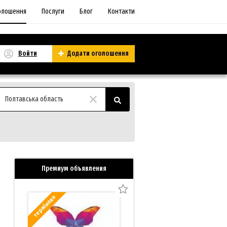
олошення
Послуги
Блог
Контакти
Войти
Додати оголошення
Полтавська область
Премиум объявления
терміново