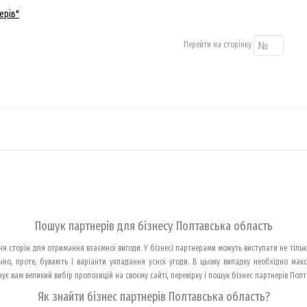
ерів"
Перейти на сторінку
Пошук партнерів для бізнесу Полтавська область
 сторін для отримання взаємної вигоди. У бізнесі партнерами можуть виступати не тільк
чно, проте, бувають і варіанти укладання усної угоди. В цьому випадку необхідно ма
ує вам великий вибір пропозицій на своєму сайті, перевірку і пошук бізнес партнерів Пол
Як знайти бізнес партнерів Полтавська область?