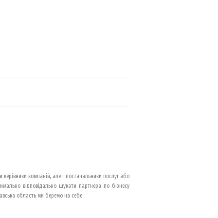
и керівники компаній, але і постачальники послуг або
ксимально відповідально шукати партнера по бізнесу
тавська область ми беремо на себе.