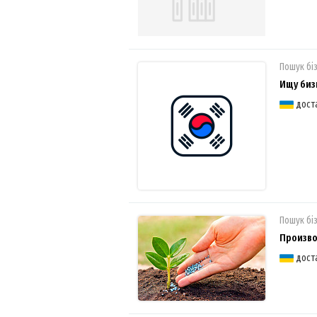
Пошук бі
Ищу биз
дост
Пошук бі
Произво
дост