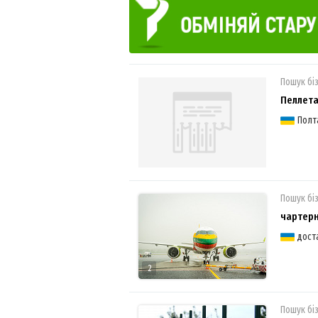
Пошук бі
Пеллета
Полт
Пошук бі
чартер
дост
2
Пошук бі