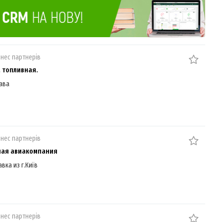
знес партнерів
 топливная.
ава
знес партнерів
ная авиакомпания
авка из г.Київ
знес партнерів