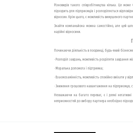
Різновидів такого співробітництва кілька. Це може
підходить для підприємців і розподіляється відповідн
відносин. Крім цього, є можливість вимушеного партне
Знайти компаньйона можна самостійно, але цей шлях
надійні відносини.
Починаючи діяльність в поодинці, будь-який бізнесме
· Розподіл завдань, можливість розділяти завдання м
· Моральна допомога і підтримка;
· Взаємозамінність, можливість спокійно виїхати у від
· Зниження грошового навантаження на підприємця, с
Незважаючи на багато переваг, є і деякі негативні 
неприємностей до вибору партнера необхідно підходи