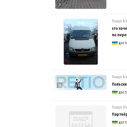
3
Пошук бі
хто хоч
по пере
дост
Пошук бі
Польски
12
дост
Пошук бі
Партнёр
дост