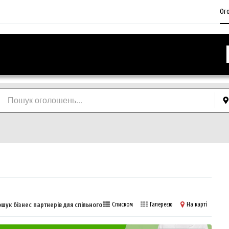
Ог
шук бізнес партнерів для спільного бізнесу
Списком
Галереєю
На карті