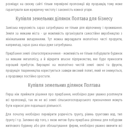
розміщує на своєму сайті тільки перевірені пропозиції від продавців, тому може
гарантувати вам юридичну чистоту і законність кожної угоди.
Купівля земельних ділянок Полтава для бізнесу
Заміська нерухомість зараз затребувана не тільки для відпочинку і проживання.
Земля за межами міста - це можливість організувати самостійне виробництво з
мінімальними вкладеннями. Тут можна вирощувати екологічно чисті продукти,
наприклад, зараз дана ніша дуже затребувана.
Придбання землі сільгосппризначення - можливість не тільки побудувати будинок
за межами мегаполісу, а й відкрити власне підприємство, яке буде приносити
хороший прибуток. Вирощені на екологічно чистій землі овочі та фрукти,
продукція тваринництва користуються завжди високий попит, який не знижується,
а продовжує постійно зростати.
Купівля земельних ділянок Полтава
Перш ніж приймати рішення про придбання, необхідно дуже уважно розглянути
всі пропозиції, так як не всі землі сільськогосподарського призначення можуть
бути корисні для подальшої діяльності.
Для початку необхідно перевірити родючість грунту, рівень грунтових вод, тип
ґрунту і т.д. Залежно від того, з якою метою була придбана ділянка: для побудови
житлового будинку або для облаштування ферми, необхідно уважно вивчити всі