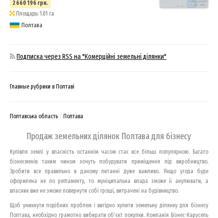
2 660 196 грн.
Площадь: 1.01 га
Полтава
Подписка через RSS на "Комерційні земельні ділянки"
Главные рубрики в Полтаві
Полтавська область
Полтава
Продаж земельних ділянок Полтава для бізнесу
Купівля землі у власність останнім часом стає все більш популярною. Багато
бізнесменів таким чином хочуть побудувати приміщення під виробництво.
Зробити все правильно в даному питанні дуже важливо. Якщо угода буде
оформлена не по регламенту, то муніципальна влада зможе її анулювати, а
власник вже не зможе повернути собі гроші, витрачені на будівництво.
Щоб уникнути подібних проблем і вигідно купити земельну ділянку для бізнесу
Полтава, необхідно грамотно вибирати об'єкт покупки. Компанія Бізнес-Карусель