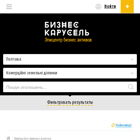
Войти
Українська
Русский
Українська
Полтава
Комерційні земельні ділянки
Фильтровать результаты
Найновіші
/
Комерційні земельні ділянки