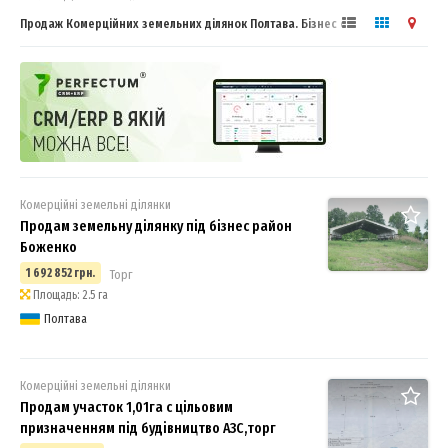
Продаж Комерційних земельних ділянок Полтава. Бізнес спільнота.
Комерційні земельні ділянки
Продам земельну ділянку під бізнес район
Боженко
1 692 852 грн.
Торг
Площадь: 2.5 га
Полтава
Комерційні земельні ділянки
Продам участок 1,01га с цільовим
призначенням під будівництво АЗС,торг