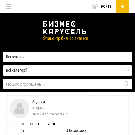
Войти
Українська
Русский
Українська
Всі регіони
Всі категорії
Андрей
офлайн
на сайті з 28 листопада 2019
Контакти:
показати контакти
Тел.
38x xxx xxxx