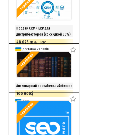
терміново
Продам CRM + ERP для
дистрибьюторов (со скидкой 65%)
48 025 грн.
Торг
доставка из г.Київ
терміново
Антикварный рентабельный бизнес
100 000$
Київ
терміново