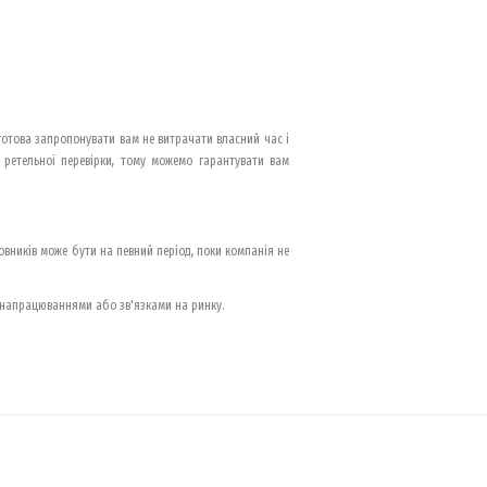
 готова запропонувати вам не витрачати власний час і
ретельної перевірки, тому можемо гарантувати вам
овників може бути на певний період, поки компанія не
 напрацюваннями або зв'язками на ринку.