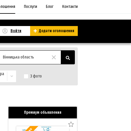
олошення
Послуги
Блог
Контакти
Войти
Додати оголошення
Вінницька область
ора
З фото
Премиум объявления