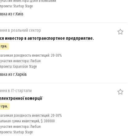
участия инвестора: Доля в компании
роекта: Startup Stage
авка из г.Київ
ання в реальний сектор
ся инвестор в автотранспортное предприятие.
 грн.
агаемая доходность инвестиций: 20-30%
участия инвестора: Любая
проекта: Expansion Stage
вка из г.Харків
ання в ІТ-стартапи
електронної комерції
 грн.
агаемая доходность инвестиций: 20-30%
льная сумма инвестиций, $: 300000
участия инвестора: Любая
роекта: Startup Stage