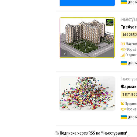
дост
Інвестув
Требует
169 285 2
Максима
Форма 
2
Стадия п
дост
Інвестув
Фармак
1 871 800
Предпол
Форма 
дост
Подписка через RSS на "Інвестування"