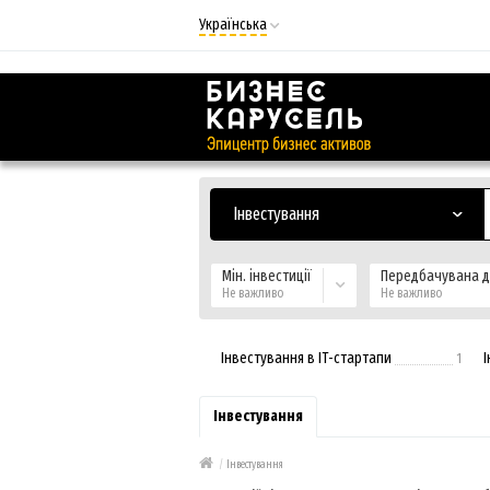
Українська
Русский
Українська
Інвестування
Мін. інвестиції
Передбачувана до
Не важливо
Не важливо
Інвестування в ІТ-стартапи
1
Інвестування
/
Інвестування