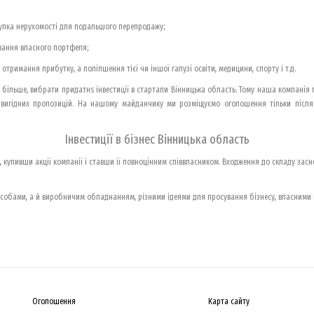
окупка нерухомості для подальшого перепродажу;
ування власного портфеля;
отримання прибутку, а поліпшення тієї чи іншої галузі освіти, медицини, спорту і т.д.
м більше, вибрати придатнs інвестиції в стартапи Вінницька область. Тому наша компанія
вигідних пропозицій. На нашому майданчику ми розміщуємо оголошення тільки після 
Інвестиції в бізнес Вінницька область
, купивши акції компанії і ставши її повноцінним співвласником. Входження до складу засн
засобами, а й виробничим обладнанням, різними ідеями для просування бізнесу, власними
Оголошення
Карта сайту