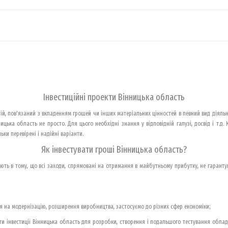
Інвестиційні проекти Вінницька область
ій, пов'язаний з вкладенням грошей чи інших матеріальних цінностей в певний вид діяль
цька область не просто. Для цього необхідні знання у відповідній галузі, досвід і т.д.
ки перевірені і надійні варіанти.
Як інвестувати гроші Вінницька область?
ють в тому, що всі заходи, спрямовані на отримання в майбутньому прибутку, не гаранту
 на модернізацію, розширення виробництва, застосуємо до різних сфер економіки;
ти інвестиції Вінницька область для розробки, створення і подальшого тестування обладнан