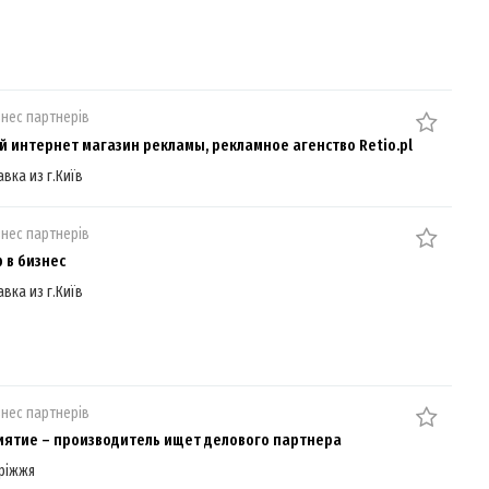
знес партнерів
й интернет магазин рекламы, рекламное агенство Retio.pl
авка из г.Київ
знес партнерів
 в бизнес
авка из г.Київ
знес партнерів
ятие – производитель ищет делового партнера
ріжжя