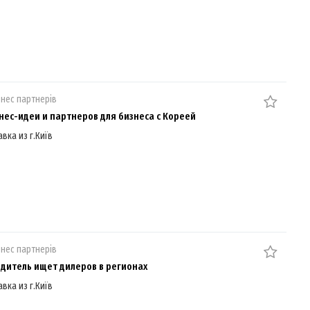
знес партнерів
нес-идеи и партнеров для бизнеса с Кореей
авка из г.Київ
знес партнерів
дитель ищет дилеров в регионах
авка из г.Київ