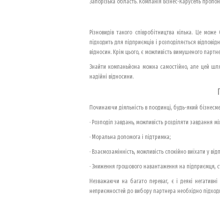
Запорізька область. Компанія Бізнес-Карусель пропону
Різновидів такого співробітництва кілька. Це може
підходить для підприємців і розподіляється відповідн
відносин. Крім цього, є можливість вимушеного партне
Знайти компаньйона можна самостійно, але цей шлях
надійні відносини.
Починаючи діяльність в поодинці, будь-який бізнесме
· Розподіл завдань, можливість розділяти завдання м
· Моральна допомога і підтримка;
· Взаємозамінність, можливість спокійно виїхати у від
· Зниження грошового навантаження на підприємця, с
Незважаючи на багато переваг, є і деякі негативні 
неприємностей до вибору партнера необхідно підходи