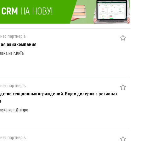
знес партнерів
ная авиакомпания
авка из г.Київ
знес партнерів
дство секционных ограждений. Ищем дилеров в регионах
ы
авка из г.Дніпро
знес партнерів