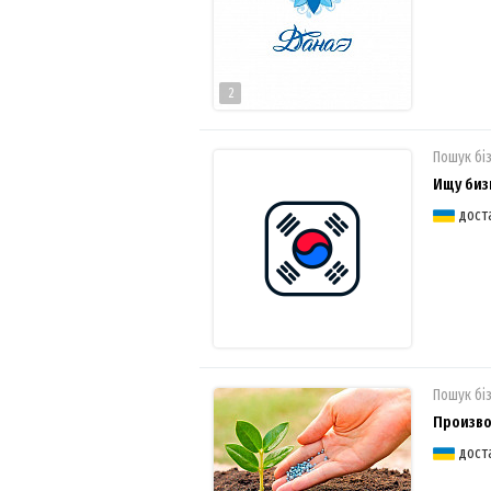
2
Пошук бі
Ищу биз
дост
Пошук бі
Произво
дост