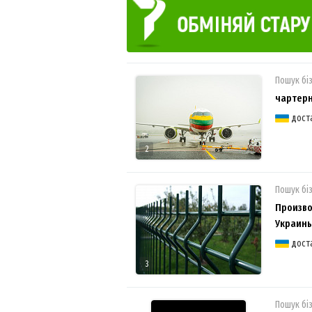
Пошук бі
чартер
дост
2
Пошук бі
Произво
Украин
дост
3
Пошук бі