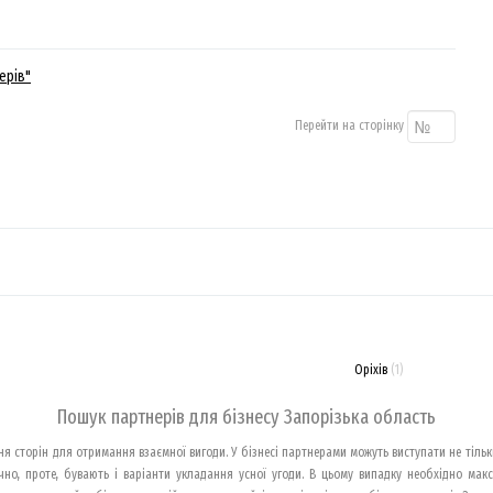
ерів"
Перейти на сторінку
Оріхів
(1)
Пошук партнерів для бізнесу Запорізька область
 сторін для отримання взаємної вигоди. У бізнесі партнерами можуть виступати не тільк
чно, проте, бувають і варіанти укладання усної угоди. В цьому випадку необхідно ма