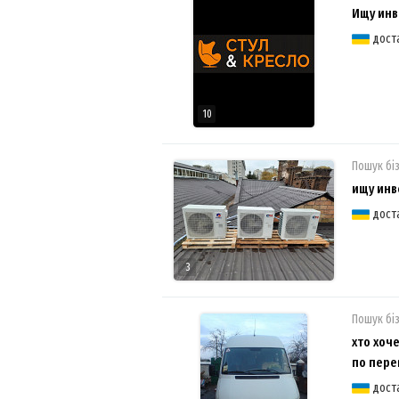
Ищу инв
дост
10
Пошук бі
ищу инв
дост
3
Пошук бі
хто хоч
по пере
дост