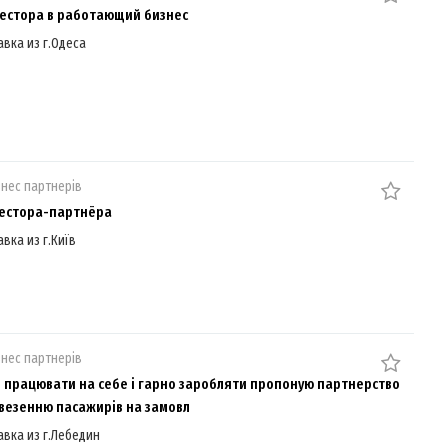
естора в работающий бизнес
авка из г.Одеса
знес партнерів
естора-партнёра
авка из г.Київ
знес партнерів
е працювати на себе і гарно заробляти пропоную партнерство
везенню пасажирів на замовл
авка из г.Лебедин