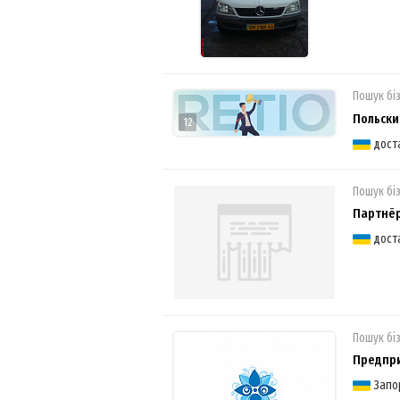
Пошук бі
Польски
12
дост
Пошук бі
Партнёр
дост
Пошук бі
Предпри
Запо