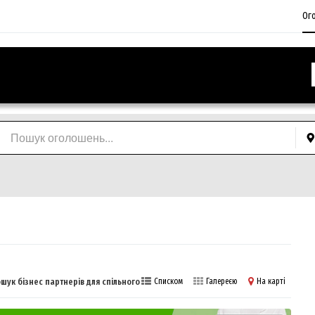
Ог
шук бізнес партнерів для спільного бізнесу
Списком
Галереєю
На карті