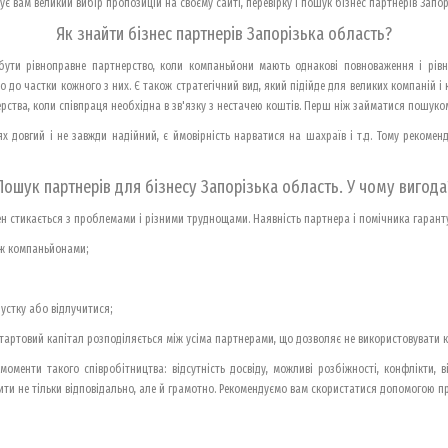
є вам великий вибір пропозицій на своєму сайті, перевірку і пошук бізнес партнерів Запо
Як знайти бізнес партнерів Запорізька область?
 бути рівноправне партнерство, коли компаньйони мають однакові повноваження і рівну
о до частки кожного з них. Є також стратегічний вид, який підійде для великих компаній 
рства, коли співпраця необхідна в зв'язку з нестачею коштів. Перш ніж займатися пошуком
 довгий і не завжди надійний, є ймовірність нарватися на шахраїв і т.д. Тому рекоме
Пошук партнерів для бізнесу Запорізька область. У чому вигода
н стикається з проблемами і різними труднощами. Наявність партнера і помічника гаранту
іж компаньйонами;
пустку або відлучитися;
тартовий капітал розподіляється між усіма партнерами, що дозволяє не використовувати 
моменти такого співробітництва: відсутність досвіду, можливі розбіжності, конфлікти, 
ти не тільки відповідально, але й грамотно. Рекомендуємо вам скористатися допомогою пр