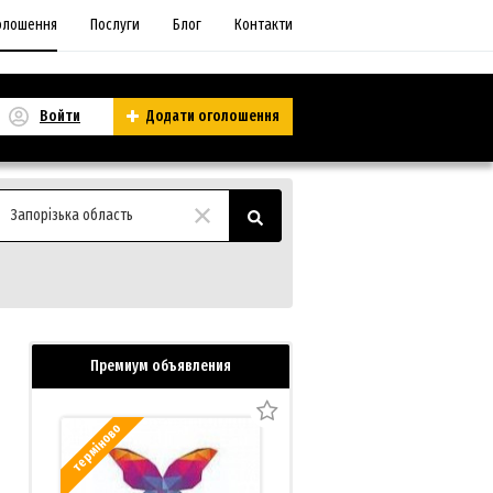
олошення
Послуги
Блог
Контакти
Войти
Додати оголошення
Запорізька область
Премиум объявления
терміново