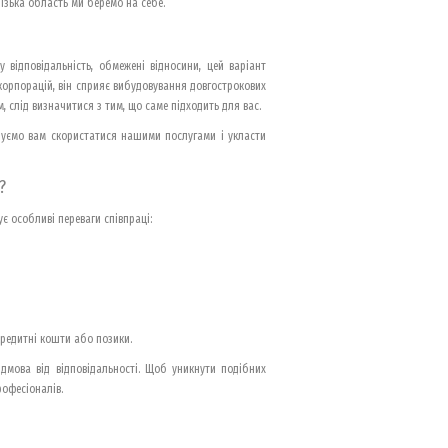
різька область ми беремо на себе.
 відповідальність, обмежені відносини, цей варіант
і корпорацій, він сприяє вибудовування довгострокових
, слід визначитися з тим, що саме підходить для вас.
ндуємо вам скористатися нашими послугами і укласти
?
є особливі переваги співпраці:
кредитні кошти або позики.
відмова від відповідальності. Щоб уникнути подібних
офесіоналів.