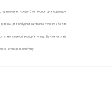
ого призначення можуть бути корисні для подальшої
на ділянка: для побудови житлового будинку або для
остатньої кількості води для поливу. Відмахнутися від
ання і отримання прибутку.