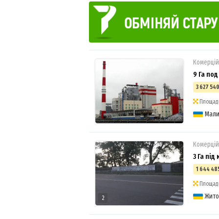
Комерцій
9 Га по
3 627 540
Площадь
Мал
Комерцій
3 Га під
1 644 485
Площадь
Жит
2