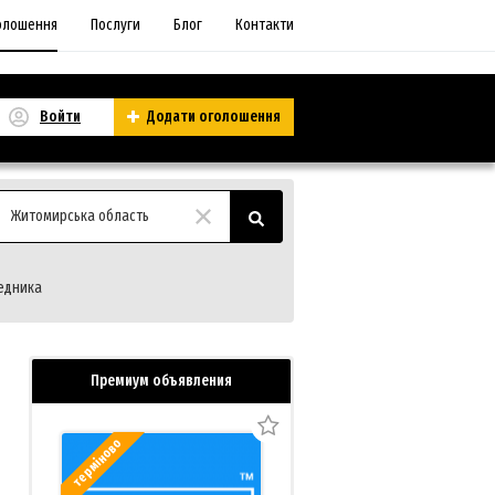
олошення
Послуги
Блог
Контакти
Войти
Додати оголошення
Житомирська область
едника
Премиум объявления
терміново