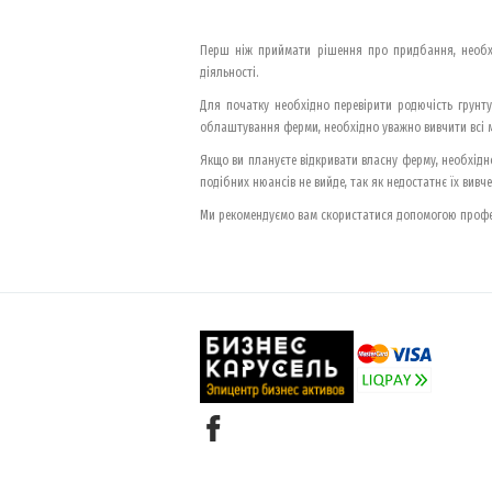
Перш ніж приймати рішення про придбання, необхід
діяльності.
Для початку необхідно перевірити родючість грунту
облаштування ферми, необхідно уважно вивчити всі 
Якщо ви плануєте відкривати власну ферму, необхідно 
подібних нюансів не вийде, так як недостатнє їх вив
Ми рекомендуємо вам скористатися допомогою профес