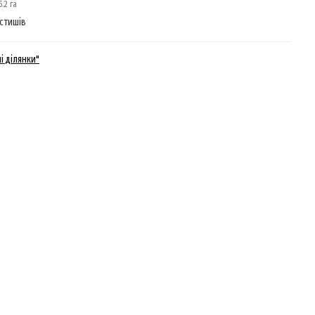
.2 га
стишів
і ділянки"