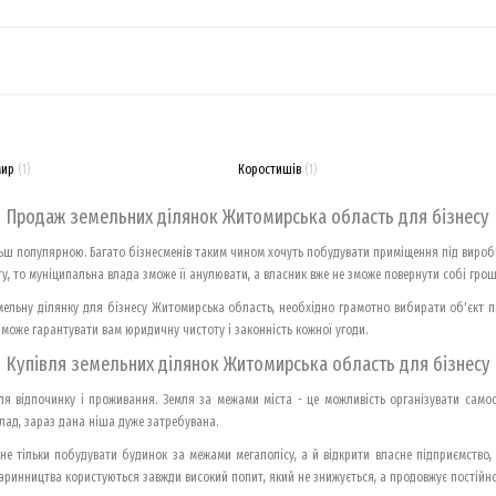
мир
(1)
Коростишів
(1)
Продаж земельних ділянок Житомирська область для бізнесу
ільш популярною. Багато бізнесменів таким чином хочуть побудувати приміщення під виро
, то муніципальна влада зможе її анулювати, а власник вже не зможе повернути собі гроші
мельну ділянку для бізнесу Житомирська область, необхідно грамотно вибирати об'єкт по
му може гарантувати вам юридичну чистоту і законність кожної угоди.
Купівля земельних ділянок Житомирська область для бізнесу
для відпочинку і проживання. Земля за межами міста - це можливість організувати само
лад, зараз дана ніша дуже затребувана.
не тільки побудувати будинок за межами мегаполісу, а й відкрити власне підприємство
тваринництва користуються завжди високий попит, який не знижується, а продовжує постійно