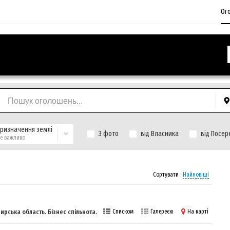
Ог
ризначення землі
З фото
від Власника
від Посер
е важливо
Сортувати :
Найновіші
рська область. Бізнес спільнота.
Списком
Галереєю
На карті