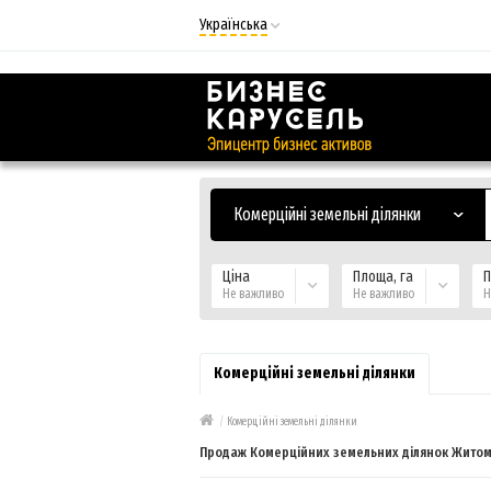
Українська
Русский
Українська
Комерційні земельні ділянки
Ціна
Площа, га
П
Не важливо
Не важливо
Н
Комерційні земельні ділянки
/
Комерційні земельні ділянки
Продаж Комерційних земельних ділянок Житоми