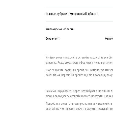
Главные рубрики в Житомирській області
Житомирська область
Бердичів
(1)
Жито
Купівля землі у власність останнім часом стає все б
важливо. Якщо угода буде оформлена не по регламенту
Щоб уникнути подібних проблем і вигідно купити зе
сайті тільки перевірені пропозиції від продавців, то
Заміська нерухомість зараз затребувана не тільки 
можна вирощувати екологічно чисті продукти, наприк
Придбання землі сільгосппризначення - можливість 
екологічно чистій землі овочі та фрукти, продукція 