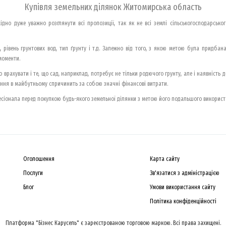
Купівля земельних ділянок Житомирська область
но дуже уважно розглянути всі пропозиції, так як не всі землі сільськогосподарськ
, рівень грунтових вод, тип ґрунту і т.д. Залежно від того, з якою метою була придба
моменти.
врахувати і те, що сад, наприклад, потребує не тільки родючого грунту, але і наявність д
чення в майбутньому спричинить за собою значні фінансові витрати.
іонала перед покупкою будь-якого земельної ділянки з метою його подальшого використ
Оголошення
Карта сайту
Послуги
Зв'язатися з адміністрацією
Блог
Умови використання сайту
Політика конфіденційності
Платформа "Бізнес Карусель" є зареєстрованою торговою маркою. Всі права захищені.