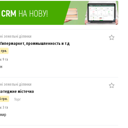
ні земельні ділянки
д Гипермаркет, проммышленность и т.д
 грн.
: 9 га
ин
ні земельні ділянки
 котеджне містечко
 грн.
Торг
: 3 га
омир