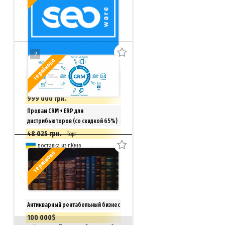
2
терміново
SEO-биржа, магазин фриланс услуг
+ ТМ Seoware
999 000 грн.
Київ
Продам CRM + ERP для
дистрибьюторов (со скидкой 65%)
48 025 грн.
Торг
доставка из г.Київ
терміново
Антикварный рентабельный бизнес
100 000$