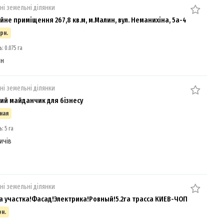
ні земельні ділянки
йне приміщення 267,8 кв.м, м.Малин, вул. Неманихіна, 5а-4
грн.
 0.075 га
ин
ні земельні ділянки
ий майданчик для бізнесу
ная
: 5 га
ичів
ні земельні ділянки
 участка!Фасад!Электрика!Ровный!5.2га трасса КИЕВ-ЧОП
рн.