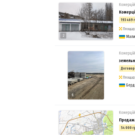
Комерцій
Комерці
193 469 
Площадь:
2
Мал
Комерцій
земельн
Договор
Площадь
Берд
6
Комерцій
Продажа
54 000 г