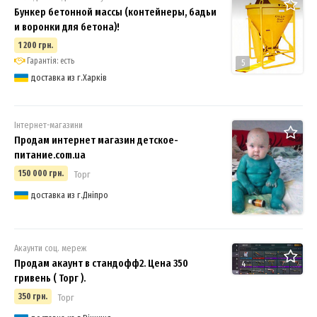
Бункер бетонной массы (контейнеры, бадьи
и воронки для бетона)!
1 200 грн.
Гарантія: есть
5
доставка из г.Харків
Інтернет-магазини
Продам интернет магазин детское-
питание.com.ua
150 000 грн.
Торг
доставка из г.Дніпро
Акаунти соц. мереж
Продам акаунт в стандофф2. Цена 350
4
гривень ( Торг ).
350 грн.
Торг