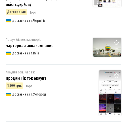
6
якість.укр/ua/
Договорная
Торг
доставка из г.Чернігів
Пошук бізнес партнерів
чартерная авиакомпания
2
доставка из г.Київ
Акаунти соц. мереж
Продам Тік ток акаунт
1 500 грн.
Торг
доставка из г.Ужгород