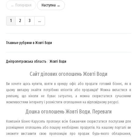
← Попередня
Наступна →
1
2
3
...
Главные рубрики в Жовті Води
Дніпропетровська область
Жовті Води
Сайт ділових оголошень Жовті Води
Ви хочете щось купити, взяти в оренду офіс або продати готовий бізнес, як в
цьому випадку знайти потрібних клієнтів або продавців? Можна вкластися в
рекламу, що ніколи не буває затратно, а можна скористатися сучасними
можливостями інтернету і розмістити оголошення на відповідному ресурсі.
Дошка оголошень Жовті Води. Переваги
Компанія Бізнес-Карусель пропонує всім бажаючим скористатися послугами для
розміщення оголошень або пошуку необхідних продуктів. На нашому порталі ви
зможете виставити свою пропозицію про продаж будь-якого обладнання,