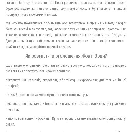
готового бізнесу і багато іншого. Після ретельної перевірки вашої пропозиції воно
буде розміщено на нашому сайті. Тому покупці можуть бути впевнені в якості
продукту і його економічній вигоді.
Ми можемо похвалитися досить великою аудиторією, щодня на нашому ресурсі
бувають тисячі відвідувачів, зацікавлених в тих чи інших продуктах і пропозиціях,
тому ви можете бути впевнені, що ваше оголошення не залишиться без уваги.
Доступна навігація майданчики, поділ за категоріями і інші опції дозволяють
знайти те, що вам потрібно, в лічені секунди.
Як розмістити оголошення Жовті Води?
Щоб ваше оголошення було гарантовано помічено, необхідно його правильно
скласти і не допустити поширених помилок:
використання жаргонів, скорочень, абревіатур, незрозумілих для тієї чи іншої
професії;
великий текст, в якому може бути втрачена основна суть;
використання ніка замість імені, люди вважають за краще мати справу з реальною
людиною;
недолік контактної інформації. Крім телефону бажано вказати електронну пошту,
скайп.