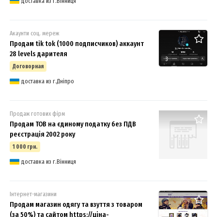
доставка из г.Вінниця
Акаунти соц. мереж
Продам tik tok (1000 подписчиков) аккаунт
28 levels дарителя
3
Договорная
доставка из г.Дніпро
Продаж готових фірм
Продам ТОВ на єдиному податку без ПДВ
реєстрація 2002 року
1 000 грн.
доставка из г.Вінниця
Інтернет-магазини
Продам магазин одягу та взуття з товаром
(за 50%) та сайтом https://ціна-