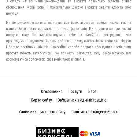
З огляду на всі наші рекомендації, ви зможете правильно скласти бізнес
оголошення Жовті Води і максимально швидко зможете знайти клієнта або
покупця.
Ми не рекомендуємо вам користуватися неперевіреними майданчиками, так як
велика ймовірність нарватися на непрофесіоналів. Ми гарантуємо вам якісні
послуги, тому що зарекомендували себе як надійного посередника між
продавцями і покупцями. За роки роботи на ринку маємо тільки позитивні відгуки
і багато постійних клієнтів. Самостійні спроби продати або купити необхідний
продукт можуть затягнутися і не принести результат. Тому рекомендуємо вам
користуватися допомогою справжніх професіоналів.
Оголошення
Послуги
Блог
Карта сайту
Зв'язатися з адміністрацією
Умови використання сайту
Політика конфіденційності