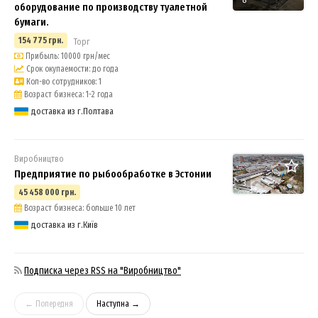
оборудование по производству туалетной
бумаги.
154 775 грн.
Торг
Прибыль: 10000 грн/мес
Срок окупаемости: до года
Кол-во сотрудников: 1
Возраст бизнеса: 1-2 года
доставка из г.Полтава
Виробництво
Предприятие по рыбообработке в Эстонии
3
45 458 000 грн.
Возраст бизнеса: больше 10 лет
доставка из г.Київ
Подписка через RSS на "Виробництво"
← Попередня
Наступна →