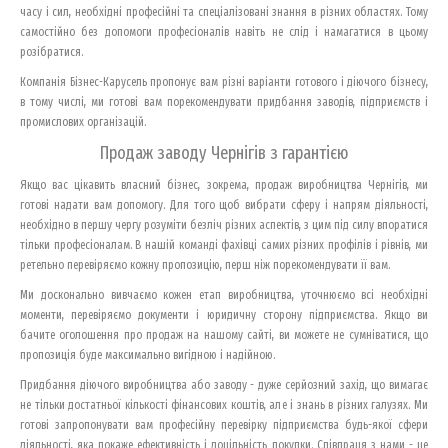
часу і сил, необхідні професійні та спеціалізовані знання в різних областях. Тому
самостійно без допомоги професіоналів навіть не слід і намагатися в цьому
розібратися.
Компанія Бізнес-Карусель пропонує вам різні варіанти готового і діючого бізнесу,
в тому числі, ми готові вам порекомендувати придбання заводів, підприємств і
промислових організацій.
Продаж заводу Чернігів з гарантією
Якщо вас цікавить власний бізнес, зокрема, продаж виробництва Чернігів, ми
готові надати вам допомогу. Для того щоб вибрати сферу і напрям діяльності,
необхідно в першу чергу розуміти безліч різних аспектів, з цим під силу впоратися
тільки професіоналам. В нашій команді фахівці самих різних профілів і рівнів, ми
ретельно перевіряємо кожну пропозицію, перш ніж порекомендувати її вам.
Ми досконально вивчаємо кожен етап виробництва, уточнюємо всі необхідні
моменти, перевіряємо документи і юридичну сторону підприємства. Якщо ви
бачите оголошення про продаж на нашому сайті, ви можете не сумніватися, що
пропозиція буде максимально вигідною і надійною.
Придбання діючого виробництва або заводу - дуже серйозний захід, що вимагає
не тільки достатньої кількості фінансових коштів, але і знань в різних галузях. Ми
готові запропонувати вам професійну перевірку підприємства будь-якої сфери
діяльності, яка покаже ефективність і доцільність покупки. Співпраця з нами - це