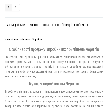
1
2
Главные рубрики в Чернігові
Продаж готового бізнесу
Виробництво
Чернігівська область
Чернігів
Особливості продажу виробничих приміщень Чернігів
Бізнесмени, які прийняли рішення займатися підприємництвом, стикаються з
різними проблемами, в тому числі, яку сферу діяльності вибрати, де купити
обладнання, як купити завод Чернігів і т.д. Власне виробництво, яке працює і
приносить прибуток - це ідеальний варіант для розвитку і вкладення фінансових
коштів, сил і часу в справу.
Купівля виробництва Чернігів
Виробнича діяльність, заводи і підприємства, що випускають готову продукцію -
це досить серйозна ніша для підприємців і бізнесменів, однак, прибуток тут також
буде серйозною. Але для того щоб купити компанію, яка виробляє затребуваний
товар, не має боргів або юридичних проблем, буде потрібно не тільки багато