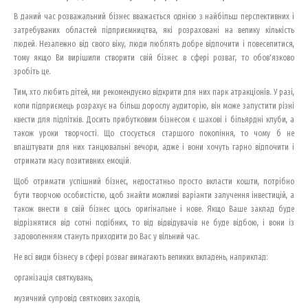
В даний час розважальний бізнес вважається однією з найбільш перспективних і
затребуваних областей підприємництва, які розраховані на велику кількість
людей. Незалежно від свого віку, люди люблять добре відпочити і повеселитися,
тому якщо Ви вирішили створити свій бізнес в сфері розваг, то обов'язково
зробіть це.
Тим, хто любить дітей, ми рекомендуємо відкрити для них парк атракціонів. У разі,
коли підприємець розрахує на більш дорослу аудиторію, він може запустити різні
квести для підлітків. Досить прибутковим бізнесом є шахові і більярдні клуби, а
також уроки творчості. Що стосується старшого покоління, то чому б не
влаштувати для них танцювальні вечори, адже і вони хочуть гарно відпочити і
отримати масу позитивних емоцій.
Щоб отримати успішний бізнес, недостатньо просто вкласти кошти, потрібно
бути творчою особистістю, щоб знайти можливі варіанти залучення інвестицій, а
також внести в свій бізнес щось оригінальне і нове. Якщо Ваше заклад буде
відрізнятися від сотні подібних, то від відвідувачів не буде відбою, і вони із
задоволенням стануть приходити до Вас у вільний час.
Не всі види бізнесу в сфері розваг вимагають великих вкладень, наприклад:
організація святкувань,
музичний супровід святкових заходів,