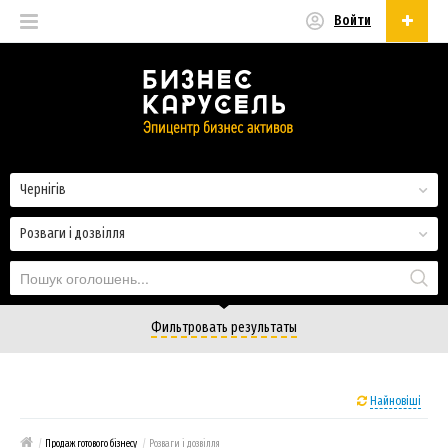
Войти
Українська
Русский
Українська
Чернігів
Розваги і дозвілля
Фильтровать результаты
Найновіші
/
Продаж готового бізнесу
/
Розваги і дозвілля