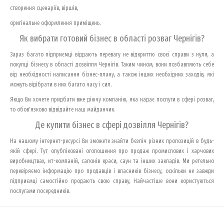
створення сценаріїв, віршів,
оригінальне оформлення приміщень.
Як вибрати готовий бізнес в області розваг Чернігів?
Зараз багато підприємці віддають перевагу не відкриттю своєї справи з нуля, а
покупці бізнесу в області дозвілля Чернігів. Таким чином, вони позбавляють себе
від необхідності написання бізнес-плану, а також інших необхідних заходів, які
можуть відібрати в них багато часу і сил.
Якщо Ви хочете придбати вже діючу компанію, яка надає послуги в сфері розваг,
то обов'язково відвідайте наш майданчик.
Де купити бізнес в сфері дозвілля Чернігів?
На нашому інтернет-ресурсі Ви зможете знайти безліч різних пропозицій в будь-
якій сфері. Тут опубліковані оголошення про продаж промислових і харчових
виробництвах, ит-компаній, салонів краси, саун та інших закладів. Ми ретельно
перевіряємо інформацію про продавців і власників бізнесу, оскільки не завжди
підприємці самостійно продають свою справу, Найчастіше вони користуються
послугами посередників.