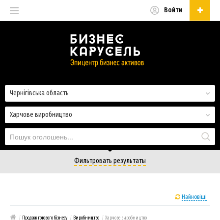
Войти
Українська
Русский
Українська
Чернігівська область
Харчове виробництво
Фильтровать результаты
Найновіші
/
Продаж готового бізнесу
/
Виробництво
/
Харчове виробництво