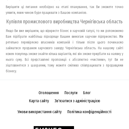
Вирішити ці питання необхідно на етапі планування, так Ви зможете точно
уявити, яким чином буде працювати з Вашою компанією.
Купівля промислового виробництва Чернігівська область
Якщо Ви вже вирішили, що відкриєте бізнес в харчовій галузі, то ми допоможемо
Вам підібрати найбільш підходяще Вашим вимогам харчове підприємство. Ми
ретельно перевіряємо власників компаній і тільки після цього починаємо
займатися продажем харчового заводу Чернігівська область. На нашому сайті
кожен покупець зможе знайти кілька варіантів, які він зможе придбати на наявну у
нього суму. Всі представлені пропозиції є абсолютно «чистими», тут Ви не
зіштовхнетеся з шахраями, тому можете сміливо співпрацювати з продавцями
бізнесу.
Оголошення
Послуги
Блог
Карта сайту
Зв'язатися з адміністрацією
Умови використання сайту
Політика конфіденційності