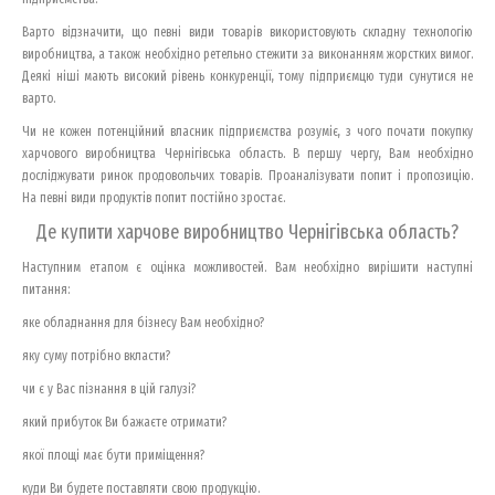
Варто відзначити, що певні види товарів використовують складну технологію
виробництва, а також необхідно ретельно стежити за виконанням жорстких вимог.
Деякі ніші мають високий рівень конкуренції, тому підприємцю туди сунутися не
варто.
Чи не кожен потенційний власник підприємства розуміє, з чого почати покупку
харчового виробництва Чернігівська область. В першу чергу, Вам необхідно
досліджувати ринок продовольчих товарів. Проаналізувати попит і пропозицію.
На певні види продуктів попит постійно зростає.
Де купити харчове виробництво Чернігівська область?
Наступним етапом є оцінка можливостей. Вам необхідно вирішити наступні
питання:
яке обладнання для бізнесу Вам необхідно?
яку суму потрібно вкласти?
чи є у Вас пізнання в цій галузі?
який прибуток Ви бажаєте отримати?
якої площі має бути приміщення?
куди Ви будете поставляти свою продукцію.