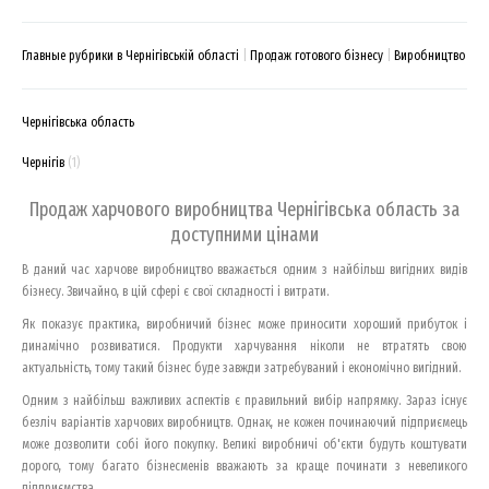
Главные рубрики в Чернігівській області
Продаж готового бізнесу
Виробництво
Чернігівська область
Чернігів
(1)
Продаж харчового виробництва Чернігівська область за
доступними цінами
В даний час харчове виробництво вважається одним з найбільш вигідних видів
бізнесу. Звичайно, в цій сфері є свої складності і витрати.
Як показує практика, виробничий бізнес може приносити хороший прибуток і
динамічно розвиватися. Продукти харчування ніколи не втратять свою
актуальність, тому такий бізнес буде завжди затребуваний і економічно вигідний.
Одним з найбільш важливих аспектів є правильний вибір напрямку. Зараз існує
безліч варіантів харчових виробництв. Однак, не кожен починаючий підприємець
може дозволити собі його покупку. Великі виробничі об'єкти будуть коштувати
дорого, тому багато бізнесменів вважають за краще починати з невеликого
підприємства.