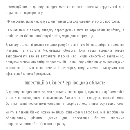
· Комерційним, в даному випадку мається на увазі покупка нерухомості для
подальшого перепродажу;
· Фінансовим, вкладник купує цінні папери для формування власного портфеля;
· Соціальним, в даному випадку переслідувана мета не отримання прибутку, а
поліпшення тієї чи іншої галузі освіти, медицини, спорту і т.д.
В такому розмаїтті досить складно розгубитися і, тим більше, вибрати придатнs
інвестиції в стартапи Чернівецька область. Тому наша компанія готова
запропонувати вам не витрачати власний час і сили, самостійно займаючись
пошуком економічно вигідних пропозицій. На нашому майданчику ми розміщуємо
оголошення тільки після ретельної перевірки, тому можемо гарантувати вам
ефективний кінцевий результат.
Інвестиції в бізнес Чернівецька область
В даному випадку інвестор може вкласти власні гроші, купивши акції компанії і
ставши її повноцінним співвласником. Входження до складу засновників може
бути на певний період, поки компанія не поверне всі кошти інвестору з відсотками.
Увійти в певний бізнес можна не тільки фінансовим засобами, а й виробничим
обладнанням, різними ідеями для просування бізнесу, власними
напрацюваннями або зв'язками на ринку.