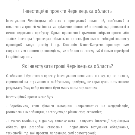
Інвестиційні проекти Чернівецька область
Інвестування Чернівецька область є продуманий план дій, пов'язаний з
вкладенням грошей чи інших матеріальних цінностей в певний вид діяльності з
метою одержання прибутку. Однак правильно і грамотно вибрати проект або
знайти інвестора Чернівецька область не просто. Для цього необхідні знання у
відповідній галузі, досвід і т.д. Компанія Бізнес-Карусель пропонує вам
скористатися нашими пропозиціями, ми зібрали на своєму сайті тільки перевірені
і надійні варіанти.
Як інвестувати гроші Чернівецька область?
Особливості будь-якого проекту інвестування полягають в тому, що всі заходи,
спрямовані на отримання в майбутньому прибутку, не гарантують позитивного
результату. Тому вибір повинен бути максимально грамотним.
Інвестиційний проект може бути:
· Виробничим, коли фінанси вкладника направляються на модернізацію,
розширення виробництва, застосуємо до різних сфер економіки;
· Науково-технічним, в даному випадку мета - залучити інвестиції Чернівецька
область для розробки, створення і подальшого тестування обладнання,
технологій і т.д. Такі проекти, як правило, самі довгострокові;