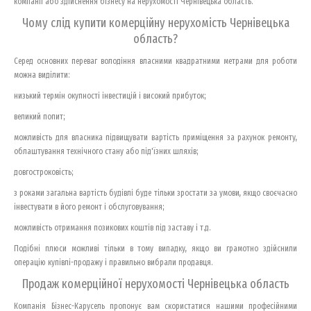
компанії або здійснення бізнесу на нерухомості Чернівецька область.
Чому слід купити комерційну нерухомість Чернівецька
область?
Серед основних переваг володіння власними квадратними метрами для роботи
можна виділити:
низький термін окупності інвестицій і високий прибуток;
великий попит;
можливість для власника підвищувати вартість приміщення за рахунок ремонту,
облаштування технічного стану або під'їзних шляхів;
довгостроковість;
з роками загальна вартість будівлі буде тільки зростати за умови, якщо своєчасно
інвестувати в його ремонт і обслуговування;
можливість отримання позикових коштів під заставу і т.д.
Подібні плюси можливі тільки в тому випадку, якщо ви грамотно здійснили
операцію купівлі-продажу і правильно вибрали продавця.
Продаж комерційної нерухомості Чернівецька область
Компанія Бізнес-Карусель пропонує вам скористатися нашими професійними