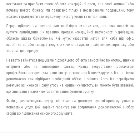
послугами та придбати готові об'єкти комерційної площі для своєї компанії або
початку нового бізнесу. Ми працюємо тільки з перевіреними продавцями, тому
можемо гарантувати вам юридичну чистоту угоди та вигідні ціни.
Перед здійсненням операції вам необхідно визначитися, для яких потреб ви
купуєте приміщення. Як правило, продаж комерційної нерухомості Чернівецька
область цікава бізнесменам, які купує квадратні метри для себе під офіс,
виробництво або склад, і тим, хто хоче отримувати дохід від перепродажу або
здачі місця в оренду.
Не варто займатися пошуками підходящого об'єкта самостійно по оголошеннях в
інтернеті або на відповідних сайтах. Краще скористатися допомогою
професійного посередника, яким виступає компанія Бізнес-Карусель. Ми не тільки
допоможемо вам підібрати необхідний об'єкт і оцінити його. Ми перевіримо
ретельно всі нюанси і саму угоду на юридичну чистоту, ви можете бути впевнені,
що співпраця з нами - це гарантія вашої безпеки і успіху.
Фахівці рекомендують перед підписанням договору купівлі-продажу укласти
попередню угоду. Цей варіант гарантує вам дотримання домовленостей з обох
сторін до підписання основного документа.