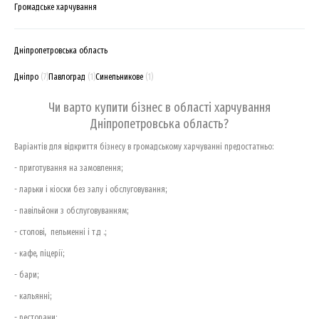
Громадське харчування
Дніпропетровська область
Дніпро
(7)
Павлоград
(1)
Синельникове
(1)
Чи варто купити бізнес в області харчування
Дніпропетровська область?
Варіантів для відкриття бізнесу в громадському харчуванні предостатньо:
- приготування на замовлення;
- ларьки і кіоски без залу і обслуговування;
- павільйони з обслуговуванням;
- столові, пельменні і т.д .;
- кафе, піцерії;
- бари;
- кальянні;
- ресторани;