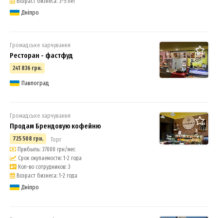
Возраст бизнеса: 3-5 лет
Дніпро
Громадське харчування
Ресторан - фастфуд
241 836 грн.
4
Павлоград
Громадське харчування
Продам Брендовую кофейню
3
725 508 грн.
Торг
Прибыль: 37000 грн/мес
Срок окупаемости: 1-2 года
Кол-во сотрудников: 3
Возраст бизнеса: 1-2 года
Дніпро