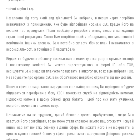
- нічні клуби і т.д.
Незалежно від того, який вид діяльності Ви вибрали, в першу чергу потрібно
визначитися з приміщенням, яке буде відповідати нормам СЕС. Краще його на
перший час орендувати. Після необхідно розробити меню, скласти калькуляції
страв і інші розрахунки. Також Вам потрібно знайти обладнання, постачальників і
помічників. Іншими словами, Вам потрібно скласти бізнес-план і визначитися з
видом діяльності, а точніше з її масштабами.
Відкриття будь-якого бізнесу починається з моменту реєстрації в органах юстиції
і податковому комітеті. Ви можете зареєструватися в формі ІП або ТОВ,
вирішувати Вам. Якщо Ви плануєте працювати з алкоголем, то краще вибрати ТОВ.
Не забувайте про органи СЕС, Вам обов'язково потрібно отримати від них дозвіл.
Бізнес в сфері громадського харчування є не найпростішим, Ви періодично будете
піддаватися перевіркам з боку СЕС і пожежних служб на відповідність вимогам.
Підводних каменів в цьому бізнесі дуже багато, і щоб про них мати уявлення,
потрібно починати з самого низу.
Незважаючи на всі труднощі, даний бізнес є досить прибутковим, і якщо Вам
вдасться його розгойдати, то це може стати справою всього Вашого життя. Існує й
інший варіант початку бізнесу в даній сфері. Ви можете його і не відкривати, а
просто купити готовий бізнес у сфері громадського харчування Дніпропетровська
область.