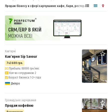
Продаж бізнесу в сфері харчування: кафе, бари, ресторани
Дніпропетровська область. Купити або продати бізнес
Кав'ярні
Кав’ярня Sip Savour
743 600 грн.
Прибыль: 80000 грн/мес
Кол-во сотрудников: 2
Возраст бизнеса: 1-2+ года
5
Дніпро
Громадське харчування
Продам кофейню
Договорная