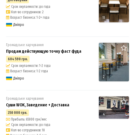
Срок окупаемости: до года
Кол-во сотрудников: 2
Возраст бизнеса: 1-2+ года
11
Дніпро
Громадське харчування
Продам действующую точку фаст фуда
604 590 грн.
Срок окупаемости: 1-2 года
Возраст бизнеса: 1-2 года
2
Дніпро
Громадське харчування
Суши WOK, Заведение + Доставка
250 000 грн.
4
Прибыль: 65000 грн/мес
Срок окупаемости: до года
Кол-во сотрудников: 10