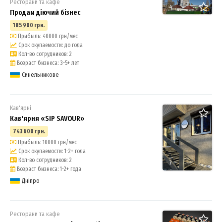
Ресторани та кафе
4
Продам діючий бізнес
185 900 грн.
Прибыль: 40000 грн/мес
Срок окупаемости: до года
Кол-во сотрудников: 2
Возраст бизнеса: 3-5+ лет
Синельникове
Кав'ярні
Кав'ярня «SIP SAVOUR»
743 600 грн.
Прибыль: 10000 грн/мес
Срок окупаемости: 1-2+ года
Кол-во сотрудников: 2
7
Возраст бизнеса: 1-2+ года
Дніпро
Ресторани та кафе