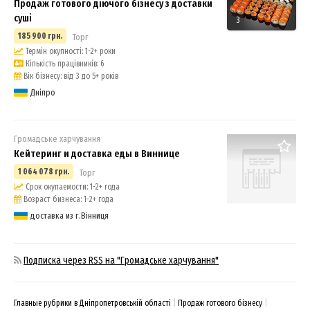
Продаж готового діючого бізнесу з доставки
суші
3
185 900 грн.
Торг
Термін окупності: 1-2+ роки
Кількість працівників: 6
Вік бізнесу: від 3 до 5+ років
Дніпро
Громадське харчування
Кейтеринг и доставка еды в Виннице
1 064 078 грн.
Торг
Срок окупаемости: 1-2+ года
Возраст бизнеса: 1-2+ года
доставка из г.Вінниця
Подписка через RSS на "Громадське харчування"
Главные рубрики в Дніпропетровській області
Продаж готового бізнесу