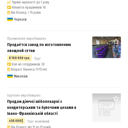
Термін окупності: до 1 року
Кількість працівників: 10
Вік бізнесу: > 15 років
Черкаси
Промислове виробництво
Продаётся завод по изготовлению
овощной сетки
5
8 100 000 грн.
Торг
Кол-во сотрудников: 30
Возраст бизнеса: 11-15 лет
Миколаїв
Харчове виробництво
Продаж діючої хлібопекарні з
кондитерським та булочним цехами в
Івано-Франківській області
450 000$
Торг можливий
Вік бізнесу: від 11 до 15 років