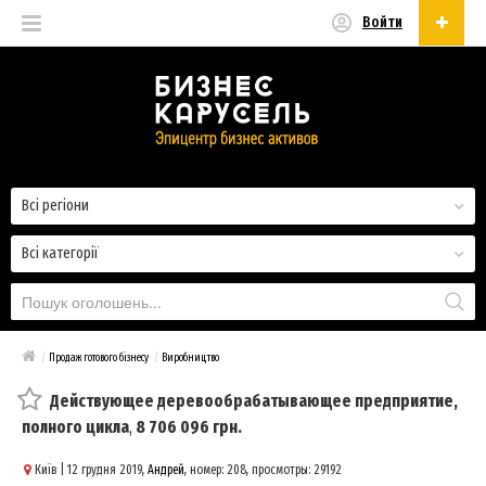
Войти
Українська
Русский
Українська
Всі регіони
Всі категорії
/
Продаж готового бізнесу
/
Виробництво
Действующее деревообрабатывающее предприятие,
полного цикла
,
8 706 096 грн.
Київ
| 12 грудня 2019,
Андрей
, номер: 208, просмотры: 29192