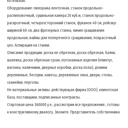
котельная.
Оборудование: пилорама ленточная, станок продольно-
распиловочный, сушильная камера 20 куб.м, станок продольно-
раскроечный, четырехсторонний станок, фуканок 40 см, рейсмус
шириной 60 см, два фрезерных станка, линия сращивания
продольная, ваймы для поперечного сращивания, покрасочный
цех. Аспирация на станки.
Описание продукции: доска не обрезная, доска обрезная, балки,
шалевка, доска обрезная сухая, погонажные изделия (плинтус,
вагонка, наличники, дверные коробки, доска пола), домики
деревянные, беседки, навесы, деревянные окна, двери, столы,
скамейки, перголы.
Не материальные активы: действующая фирма (ООО), клиентская
база, поставщики, подписанные контракты.
Стартовая цена 360000 у.е., рассмотрим все предложения , готовы
к конструктивному диалогу. Звоните. Представитель собственника