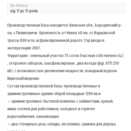
Вік бізнесу:
від 11 до 15 років
Производственная база находится: Киевская обл., Бородянский р-
он, с.Пилиповичи. Удаленность от Киева 48 км, от Варшавской
трассы 800 м по асфальтированной дороге. Год ввода в
эксплуатацию 2007.
Территория : земельный участок 75 соток (частная собственность)
, огорожен забором, заасфальтирован , два въезда фур. КТП 250
кВт, с возможностью увеличения мощности, пожарный водоем.
Видеонаблюдение.
Состав производственной базы: производственные и
административные здания общей площадью 1200 кв.м
— административно-бытовой комплекс с кабинетами, кухней,
мини-отелем для работников, холодное и горячее
водоснабжение, канализация;
— два столярных цеха, склады, лесопилка, сушилка для дерева,