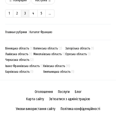
← Попередня
Наступна →
1
2
3
4
5
...
Главные рубрики
Каталог Франшиз
Вінницька область
(1)
Волинська область
(2)
Запорізька область
(1)
Львівська область
(1)
Миколаївська область
(1)
Одеська область
(1)
Черкаська область
(2)
Івано-Франківська область
(1)
Київська область
(15)
Харківська область
(1)
Хмельницька область
(1)
Оголошення
Послуги
Блог
Карта сайту
Зв'язатися з адміністрацією
Умови використання сайту
Політика конфіденційності