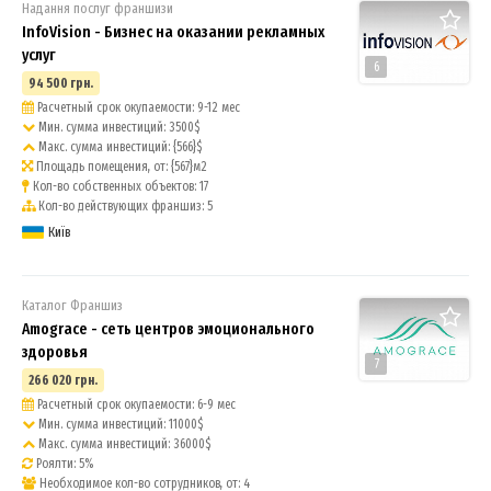
Надання послуг франшизи
InfoVision - Бизнес на оказании рекламных
услуг
6
94 500 грн.
Расчетный срок окупаемости: 9-12 мес
Мин. сумма инвестиций: 3500$
Макс. сумма инвестиций: {566}$
Площадь помещения, от: {567}м2
Кол-во собственных объектов: 17
Кол-во действующих франшиз: 5
Київ
Каталог Франшиз
Amograce - сеть центров эмоционального
здоровья
7
266 020 грн.
Расчетный срок окупаемости: 6-9 мес
Мин. сумма инвестиций: 11000$
Макс. сумма инвестиций: 36000$
Роялти: 5%
Необходимое кол-во сотрудников, от: 4