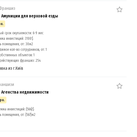
 Франшиз
 Амуниции для верховой езды
рн.
ый срок окупаемости: 6-9 мес
мма инвестиций: 3100$
 помещения, от: 30м2
имое кол-во сотрудников, от: 1
обственных объектов: 1
действующих франшиз: 254
авка из г.Київ
раншизи
- Агенства недвижимости
рн.
мма инвестиций: {566}$
помещения, от: {567}м2