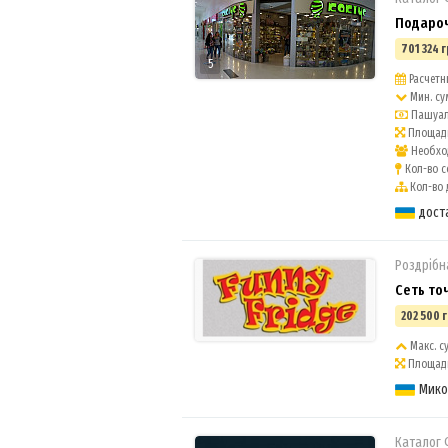
Подароч
701 324 г
5
Расчетны
Мин. су
Пашуаль
Площадь
Необход
Кол-во с
Кол-во 
дост
Роздрібн
Сеть то
202 500 г
Макс. су
Площадь 
Мико
Каталог