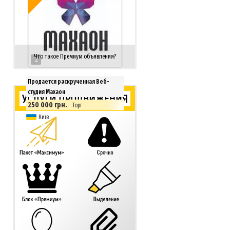
Что такое Премиум объявления?
2
Продается раскрученная Веб-
студия Махаон
250 000 грн.
Торг
Київ