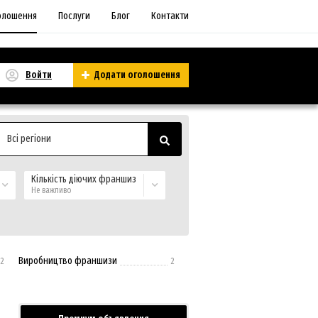
олошення
Послуги
Блог
Контакти
Войти
Додати оголошення
Всі регіони
Кількість діючих франшиз
Не важливо
Виробництво франшизи
2
2