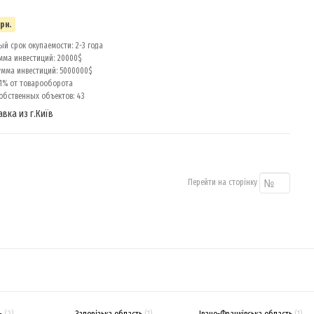
грн.
й срок окупаемости: 2-3 года
мма инвестиций: 20000$
умма инвестиций: 5000000$
 1% от товарооборота
обственных объектов: 43
авка из г.Київ
Перейти на сторінку