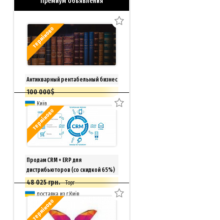
Премиум объявления
терміново
Антикварный рентабельный бизнес
100 000$
Київ
терміново
Продам CRM + ERP для
дистрибьюторов (со скидкой 65%)
48 025 грн.
Торг
доставка из г.Київ
терміново