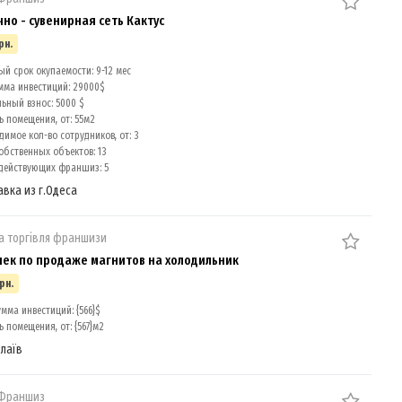
но - сувенирная сеть Кактус
рн.
й срок окупаемости: 9-12 мес
мма инвестиций: 29000$
ный взнос: 5000 $
 помещения, от: 55м2
имое кол-во сотрудников, от: 3
обственных объектов: 13
действующих франшиз: 5
авка из г.Одеса
а торгівля франшизи
чек по продаже магнитов на холодильник
рн.
мма инвестиций: {566}$
помещения, от: {567}м2
лаїв
 Франшиз