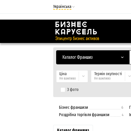
Українська
Русский
Українська
Каталог Франшиз
Ціна
Термін окупності
Не важливо
Не важливо
З фото
Бізнес франшизи
6
Роздрібна торгівля франшизи
4
Каталог фриншиз