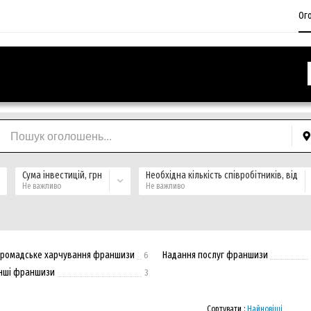
Ог
Сума інвестицій, грн
Необхідна кількість співробітників, від
Не важливо
Не важливо
Громадське харчування франшизи
Надання послуг франшизи
6
Інші франшизи
3
Сортувати :
Найновіші