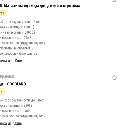
. Магазины одежды для детей и взрослых
грн.
й срок окупаемости: 1-2 года
мма инвестиций: 40000$
умма инвестиций: 50000$
 помещения, от: 70м2
имое кол-во сотрудников, от: 4
обственных объектов: 2
действующих франшиз: 23
авка из г.Київ
 Франшиз
уд - COCOLAND
рн.
й срок окупаемости: до 6 мес
мма инвестиций: 3200$
 помещения, от: 4м2
имое кол-во сотрудников, от: 2
авка из г.Київ