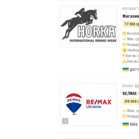
Каталог
Магазин
77 388 г
Расчетн
Мин. су
Площадь
Необход
Кол-во с
Кол-во 
дост
Бізнес ф
RE/MAX 
310 500 г
Макс. су
Площадь 
6
Київ