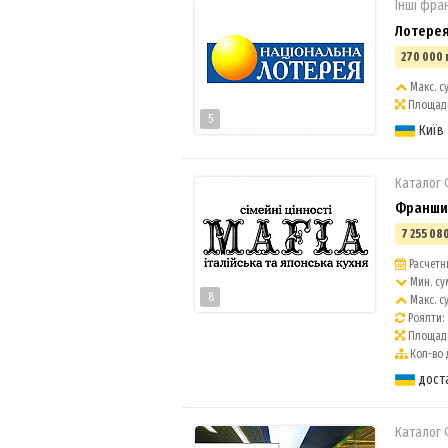
Інші фра
Лотере
270 000 
Макс. су
Площадь 
5
Київ
Каталог
Франшиз
7 255 080
Расчетны
Мин. су
8
Макс. с
Роялти:
Площадь
Кол-во 
дост
Каталог