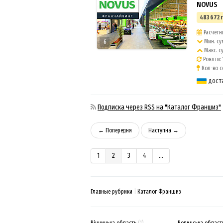
NOVUS
483 672 
Расчетны
Мин. су
6
Макс. с
Роялти:
Кол-во с
дост
Подписка через RSS на "Каталог Франшиз"
← Попередня
Наступна →
1
2
3
4
...
Главные рубрики
Каталог Франшиз