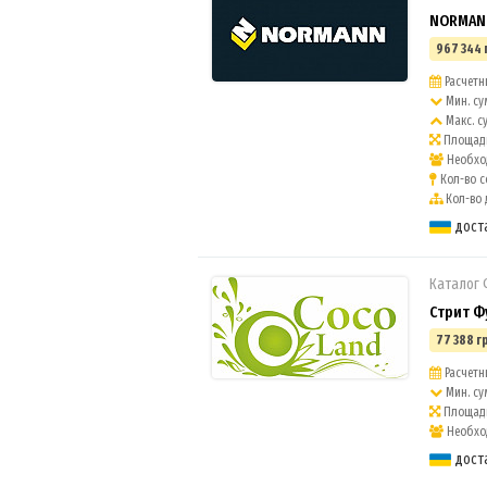
NORMANN
967 344 
Расчетны
Мин. су
Макс. с
Площадь
Необход
Кол-во с
Кол-во 
дост
Каталог
Стрит Ф
77 388 г
Расчетны
Мин. су
Площадь
Необход
дост