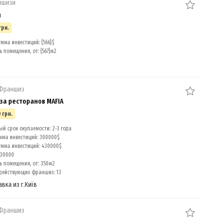
ншизи
я
грн.
мма инвестиций: {566}$
помещения, от: {567}м2
 Франшиз
а ресторанов MAFIA
 грн.
й срок окупаемости: 2-3 года
мма инвестиций: 300000$
умма инвестиций: 430000$
 30000
 помещения, от: 350м2
действующих франшиз: 13
авка из г.Київ
 Франшиз