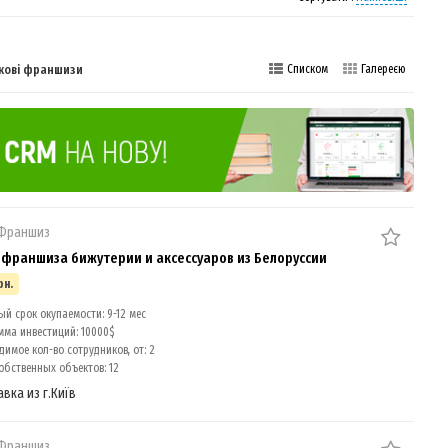
ткові франшизи
Списком
Галереєю
 Франшиз
 франшиза бижутерии и аксессуаров из Белоруссии
рн.
й срок окупаемости: 9-12 мес
мма инвестиций: 10000$
имое кол-во сотрудников, от: 2
обственных объектов: 12
авка из г.Київ
 Франшиз