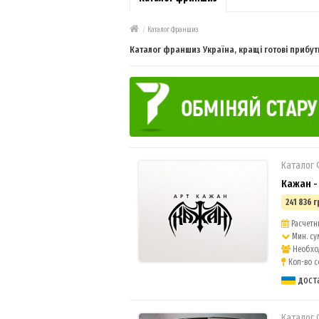
/
Каталог Франшиз
Каталог франшиз Україна, кращі готові прибу
Каталог
Кажан -
241 836 г
Расчетны
Мин. су
Необход
Кол-во с
дост
Каталог