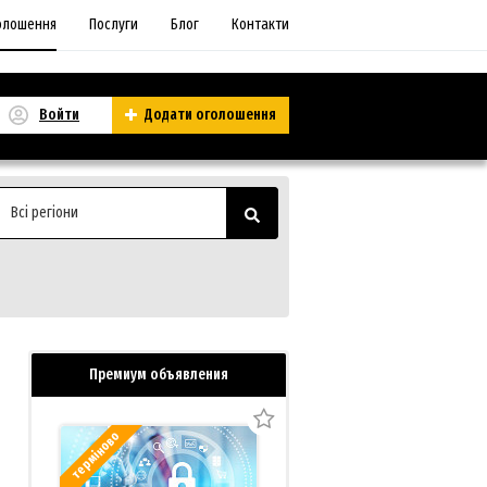
олошення
Послуги
Блог
Контакти
Войти
Додати оголошення
Всі регіони
Премиум объявления
терміново