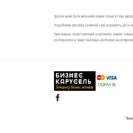
Зразок може бути визнаний новим тільки в тому випадк
Розробники дизайну зазвичай самі розуміють, що їх во
Чим ширше представлений асортимент певних товарів
розбиратися в таких тонкощах необхідно мати відпові
"Бізн