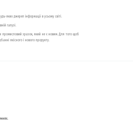
удь-яких джерел інформації в усьому світі.
ній галузі.
 промисловий зразок, який не є новим. Для того щоб
банні якісного і нового продукту.
еннях.