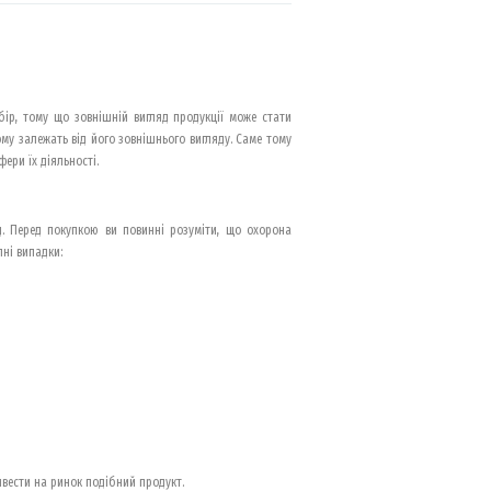
ір, тому що зовнішній вигляд продукції може стати
му залежать від його зовнішнього вигляду. Саме тому
ери їх діяльності.
.д. Перед покупкою ви повинні розуміти, що охорона
ні випадки:
вести на ринок подібний продукт.