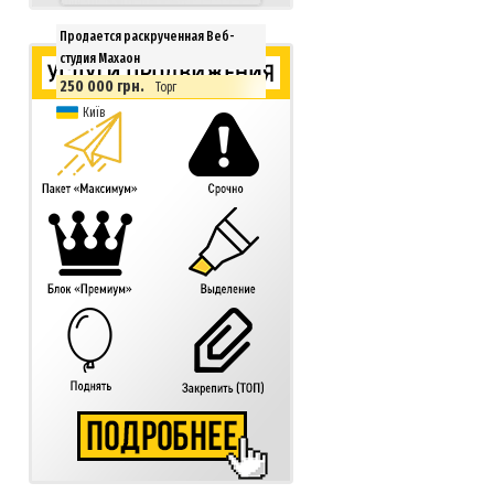
Продается раскрученная Веб-
студия Махаон
250 000 грн.
Торг
Київ