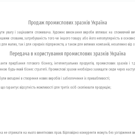
Продаж промислових зразків Україна
ути увагу і зацікавити споживача. Художнє виконання вироби впливає на споживчий виб
ншими словами, затребуваність того чи іншого товару або його непопулярність в основно
для малих, так і для середніх підприємств, а також для великих компаній, незалежно від сф
Передача в користування промислових зразків Україна
іанти придбання готового бізнесу, інтелектуальних продуктів, промислових зразків і т
ною будь-який бізнес стратегії. Промислові зразки необхідно захищати сюди через наступ
ули вкладені в створення нових виробів і забезпечення їх привабливості;
, що гарантує відсутність можливості для третіх осіб скопіювати продукцію;
а не отримати на нього виняткових прав. Відповідно конкуренти можуть без узгодження ви