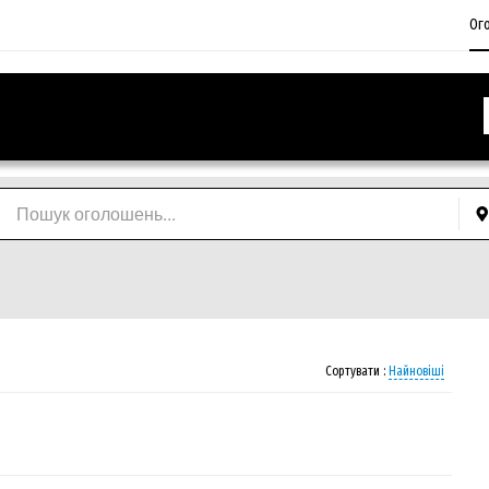
Ог
Сортувати :
Найновіші