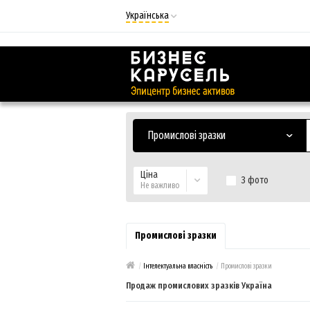
Українська
Русский
Українська
Промислові зразки
Ціна
З фото
Не важливо
Промислові зразки
/
Інтелектуальна власність
/
Промислові зразки
Продаж промислових зразків Україна