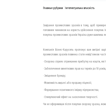
Главные рубрики
Інтелектуальна власність
Завдання промислових зразків в тому, щоб приверн
головним чинником на користь здійснення покупки. І
покупка промислових зразків Україна дуже важлива як 
Компанія Бізнес-Карусель пропонує вам вигідні вар
промислових зразків повинна стати невід'ємною части
· Охорона сприяє отриманню прибутку на кошти, які б
· Забезпечення виняткових прав на термін до 10 років
· Зміцнення бренду;
· Можливість видачі або продажу ліцензії;
· Формування позитивного іміджу підприємства;
· Стимулюючий ефект на заохочення творчості.
Чи не оформивши після покупки охорону зразка, можн