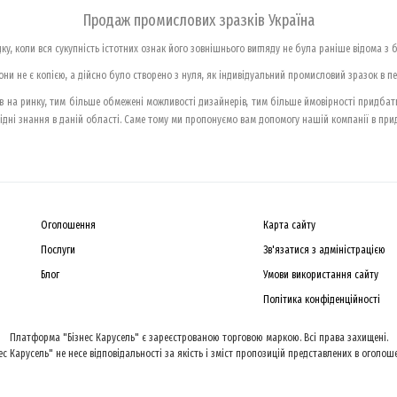
Продаж промислових зразків Україна
у, коли вся сукупність істотних ознак його зовнішнього вигляду не була раніше відома з б
ни не є копією, а дійсно було створено з нуля, як індивідуальний промисловий зразок в пев
 на ринку, тим більше обмежені можливості дизайнерів, тим більше ймовірності придбати
дні знання в даній області. Саме тому ми пропонуємо вам допомогу нашій компанії в прид
Оголошення
Карта сайту
Послуги
Зв'язатися з адміністрацією
Блог
Умови використання сайту
Політика конфіденційності
Платформа "Бізнес Карусель" є зареєстрованою торговою маркою. Всі права захищені.
ес Карусель" не несе відповідальності за якість і зміст пропозицій представлених в оголош