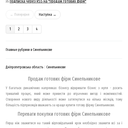
Подписка через RSS на "Продаж готових фірм"
← Попередня
Наступна →
1
2
3
4
Главные рубрики в Синельникове
Дніпропетровська область
Синельникове
Продаж готових фірм Синельникове
У багатьох динамічних напрямках бізнесу відкривати бізнес з нуля - досить
тривалий процес, який може привести до втрачених вигод і можливостей.
Створення нового виду діяльності може затягнутися на кілька місяців, тому
більшість підприємців вважають за краще купити готову фірму Синельникове.
Переваги покупки готових фірм Синельникове
Перш ніж зважитися на такий відповідальний крок необхідно зважити всі за і