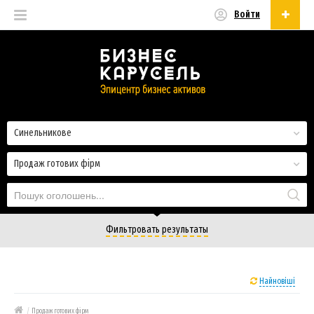
Войти
Українська
Русский
Українська
Синельникове
Продаж готових фірм
Фильтровать результаты
Найновіші
/
Продаж готових фірм