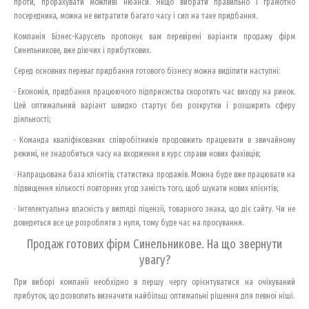
проти, прорахувати можливі нюанси. Якщо вибрати правильно і грамотно
посередника, можна не витратити багато часу і сил на таке придбання.
Компанія Бізнес-Карусель пропонує вам перевірені варіанти продажу фірм
Синельникове, вже діючих і прибуткових.
Серед основних переваг придбання готового бізнесу можна виділити наступні:
· Економія, придбання працюючого підприємства скоротить час виходу на ринок.
Цей оптимальний варіант швидко стартує без розкрутки і розширить сферу
діяльності;
· Команда кваліфікованих співробітників продовжить працювати в звичайному
режимі, не знадобиться часу на входження в курс справи нових фахівців;
· Напрацьована база клієнтів, статистика продажів. Можна буде вже працювати на
підвищення кількості повторних угод замість того, щоб шукати нових клієнтів;
· Інтелектуальна власність у вигляді ліцензії, товарного знака, що діє сайту. Чи не
доведеться все це розробляти з нуля, тому буде час на просування.
Продаж готових фірм Синельникове. На що звернути
увагу?
При виборі компанії необхідно в першу чергу орієнтуватися на очікуваний
прибуток, що дозволить визначити найбільш оптимальні рішення для певної ніші.