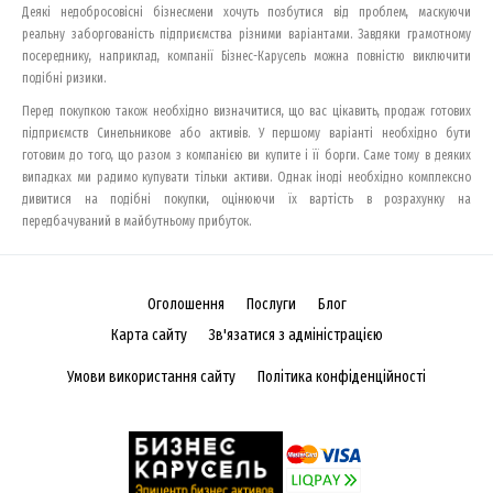
Деякі недобросовісні бізнесмени хочуть позбутися від проблем, маскуючи
реальну заборгованість підприємства різними варіантами. Завдяки грамотному
посереднику, наприклад, компанії Бізнес-Карусель можна повністю виключити
подібні ризики.
Перед покупкою також необхідно визначитися, що вас цікавить, продаж готових
підприємств Синельникове або активів. У першому варіанті необхідно бути
готовим до того, що разом з компанією ви купите і її борги. Саме тому в деяких
випадках ми радимо купувати тільки активи. Однак іноді необхідно комплексно
дивитися на подібні покупки, оцінюючи їх вартість в розрахунку на
передбачуваний в майбутньому прибуток.
Оголошення
Послуги
Блог
Карта сайту
Зв'язатися з адміністрацією
Умови використання сайту
Політика конфіденційності