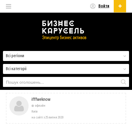
Войти
Українська
Русский
Українська
Всі регіони
Всі категорії
ifffweknow
офлайн
Київ
на сайті з 25 липня 2020