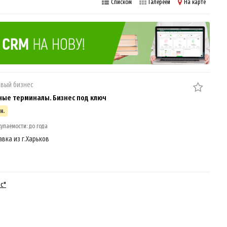
Списком
Галереей
На карте
вый бизнес
ые терминалы. Бизнес под ключ
н.
упаемости: до года
авка из г.Харьков
с"