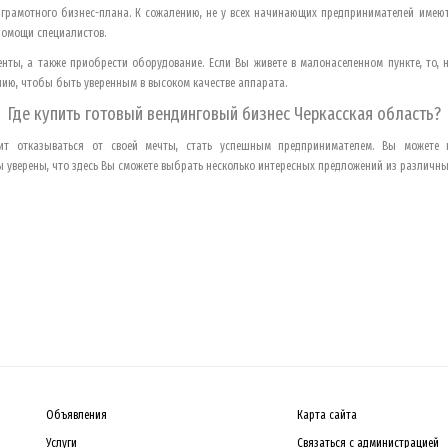
 грамотного бизнес-плана. К сожалению, не у всех начинающих предпринимателей имею
помощи специалистов.
ты, а также приобрести оборудование. Если Вы живете в малонаселенном пункте, то, 
нию, чтобы быть уверенным в высоком качестве аппарата.
Где купить готовый вендинговый бизнес
Черкасская область
?
тоит отказываться от своей мечты, стать успешным предпринимателем. Вы можете
 уверены, что здесь Вы сможете выбрать несколько интересных предложений из различны
Объявления
Карта сайта
Услуги
Связаться с администрацией