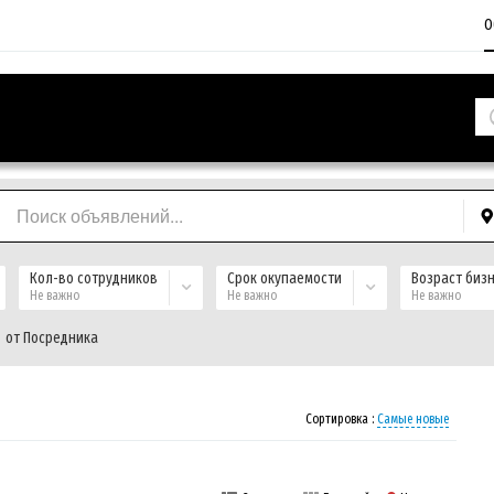
О
Кол-во сотрудников
Срок окупаемости
Возраст биз
Не важно
Не важно
Не важно
от Посредника
Сортировка :
Самые новые