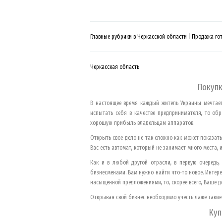
Главные рубрики в Черкасской области
Продажа гот
Черкасская область
Покупк
В настоящее время каждый житель Украины мечтает 
испытать себя в качестве предпринимателя, то обр
хорошую прибыль владельцам аппаратов.
Открыть свое дело не так сложно как может показать
Вас есть автомат, который не занимает много места, 
Как и в любой другой отрасли, в первую очередь
бизнесменами. Вам нужно найти что-то новое. Интере
насыщенной предложениями, то, скорее всего, Ваше д
Открывая свой бизнес необходимо учесть даже такие 
Куп