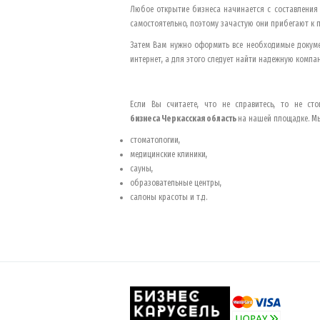
Любое открытие бизнеса начинается с составления
самостоятельно, поэтому зачастую они прибегают к 
Затем Вам нужно оформить все необходимые докумен
интернет, а для этого следует найти надежную компа
Если Вы считаете, что не справитесь, то не с
бизнеса
Черкасская область
на нашей площадке. Мы
стоматологии,
медицинские клиники,
сауны,
образовательные центры,
салоны красоты и т.д.