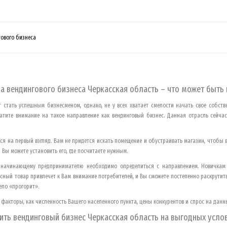
ового бизнеса
а вендингового бизнеса
Черкасская область
– что может быть
стать успешным бизнесменом, однако, не у всех хватает смелости начать свое собстве
атите внимание на такое направление как вендинговый бизнес. Данная отрасль сейча
ся на первый взгляд. Вам не придется искать помещение и обустраивать магазин, чтобы в
и Вы можете установить его, где посчитаете нужным.
, начинающему предпринимателю необходимо определиться с направлением. Новичкам
сный товар привлечет к Вам внимание потребителей, и Вы сможете постепенно раскрутить
ело «прогорит».
факторы, как численность Вашего населенного пункта, цены конкурентов и спрос на данн
ить вендинговый бизнес
Черкасская область
на выгодных усло