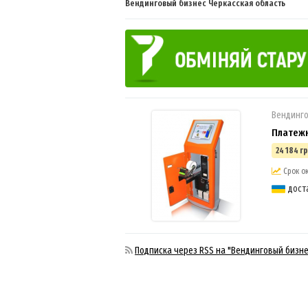
Вендинговый бизнес Черкасская область
Вендинго
Платежн
24 184 гр
Срок ок
дост
Подписка через RSS на "Вендинговый бизне