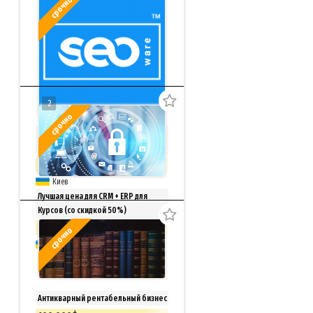
срочно
2
срочно
SEO-биржа, магазин фриланс услуг
+ ТМ Seoware
999 000 грн.
Киев
Лучшая цена для CRM + ERP для
Курсов (со скидкой 50%)
33 150 грн.
Торг
срочно
доставка из г.Киев
Антикварный рентабельный бизнес