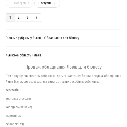
← Попередня
Наступна →
1
2
3
4
Главные рубрики у Львові
Обладнання для бізнесу
Львівська область
Львів
Продаж обладнання Львів для бізнесу
При запуску власного виробництва досить часто необхідна покупка обладнання
Львів. Бізнес, що розвивається вимагає певних засобів виробництва:
верстатів;
торгових стелажів;
холодильних камер;
морозилок;
сушарок і т.д.