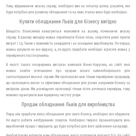
Тому, відкриваючи власну справу, необхідно вже на початку шляху розуміти, яке
буде потрібно для розвитку обладнання та на яких етапах воно буде необхідно.
Купити обладнання Львів для бізнесу вигідно
Більшість бізнесменів намагаються економити на всьому, починаючи власну
справу. В даному випадку можна переглянути бізнес-план, скоротити деякі пункти
витрат і т.д. Також є можливість заощадити і на оснащенні виробництва. По-перше,
можна купувати не все відразу, а, по-друге, придбати необхідні агрегати можна у
перевіреного постачальника.
В якості такого посередника виступає компанія Бізнес-Карусель, на сайті якої
можна знайти оголошення про продаж всього найнеобхіднішого для
започаткування власної справи. Ми пропонуємо вам тільки перевірених продавців,
що пропонують якісне та ефективне обладнання для різних напрямків бізнесу за
вигідною ціною. Ми розміщуємо пропозиції тільки після ретельної перевірки, тому
можемо гарантувати вам юридичну чистоту угоди.
Продаж обладнання Львів для виробництва
Перш ніж придбати якесь обладнання для свого бізнесу, необхідно все обдумати.
Не варто робити необдуманих покупок. Необхідно тверезо проаналізувати весь
виробничий процес і вирішити, що буде потрібно для його здійснення насправді.
Необов'язково купувати нове обладнання, варто розглянути варіанту б/у. На сайті