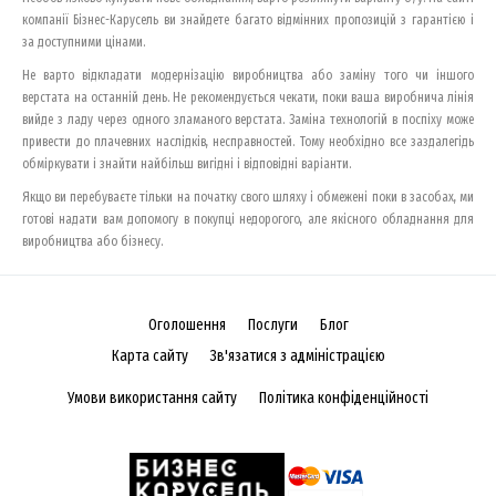
компанії Бізнес-Карусель ви знайдете багато відмінних пропозицій з гарантією і
за доступними цінами.
Не варто відкладати модернізацію виробництва або заміну того чи іншого
верстата на останній день. Не рекомендується чекати, поки ваша виробнича лінія
вийде з ладу через одного зламаного верстата. Заміна технологій в поспіху може
привести до плачевних наслідків, несправностей. Тому необхідно все заздалегідь
обміркувати і знайти найбільш вигідні і відповідні варіанти.
Якщо ви перебуваєте тільки на початку свого шляху і обмежені поки в засобах, ми
готові надати вам допомогу в покупці недорогого, але якісного обладнання для
виробництва або бізнесу.
Оголошення
Послуги
Блог
Карта сайту
Зв'язатися з адміністрацією
Умови використання сайту
Політика конфіденційності