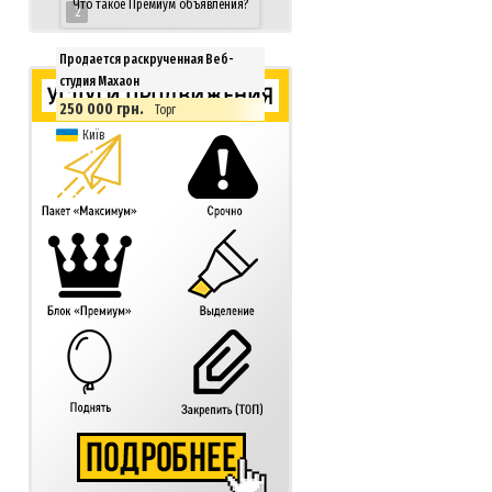
Что такое Премиум объявления?
2
Продается раскрученная Веб-
студия Махаон
250 000 грн.
Торг
Київ