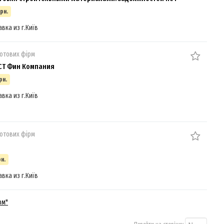
грн.
авка из г.Київ
отових фірм
СТ Фин Компания
рн.
авка из г.Київ
отових фірм
рн.
авка из г.Київ
рм"