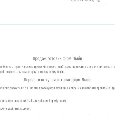
Перейти на сторінку
Продаж готових фірм Львів
и бізнес з нуля - досить тривалий процес, який може привести до втрачених вигод і 
ємців вважають за краще купити готову фірму Львів.
Переваги покупки готових фірм Львів
обхідно зважити всі за і проти, прорахувати можливі нюанси. Якщо вибрати правильно і г
ріанти продажу фірм Львів, вже діючих і прибуткових.
можна виділити наступні: