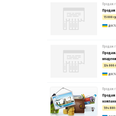
Продаж г
Продам 
15 000 гр
дост
Продаж г
Продажа
владени
324 000 
дост
Продаж г
Продам 
компан
594 880 
4