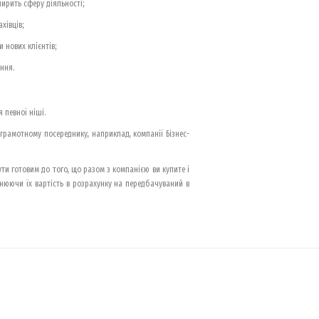
ирить сферу діяльності;
хівців;
 нових клієнтів;
ання.
 певної ніші.
грамотному посереднику, наприклад, компанії Бізнес-
ти готовим до того, що разом з компанією ви купите і
інюючи їх вартість в розрахунку на передбачуваний в