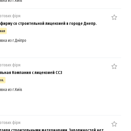
авка из г.Київ
отових фірм
фирму со строительной лицензией в городе Днепр.
ная
авка из г.Дніпро
отових фірм
льная Компания с лицензией СС3
рн.
авка из г.Київ
отових фірм
говля строительными материалами. Задолжностей нет