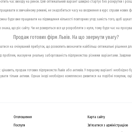
отить час виходу на ринок. Цей оптимальний варіант швидко стартує без розкрутки і розш
працювати в звичайному режимі, не знадобиться часу на входження в курс справи нових фа
Можна буде вже працювати на підвищення кількості повторних угод замість того, щоб шукати
ого знака, що діє сайту. Чи не доведеться все це розробляти з нуля, тому буде час на просув
Продаж готових фірм Львів. На що звернути увагу?
уватися на очікуваний прибуток, що дозволить визначити найбільш оптимальні рішення для
ід проблем, маскуючи реальну заборгованість підприємства різними варіантами. Завдяки 
цікавить, продаж готових підприємств Львів або активів. У першому варіанті необхідно бу
пувати тільки активи. Однак іноді необхідно комплексно дивитися на подібні покупки, оц
Оголошення
Карта сайту
Послуги
Зв'язатися з адміністрацією