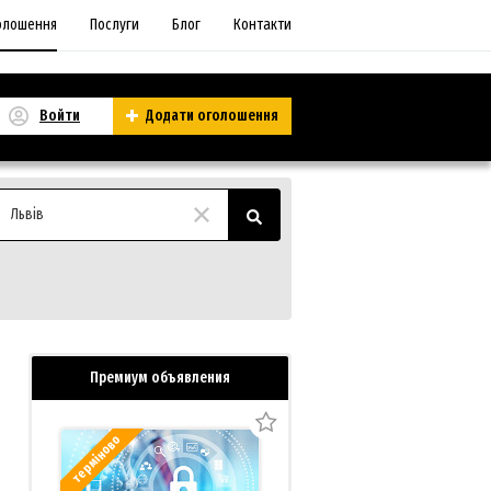
олошення
Послуги
Блог
Контакти
Войти
Додати оголошення
Львів
Премиум объявления
терміново