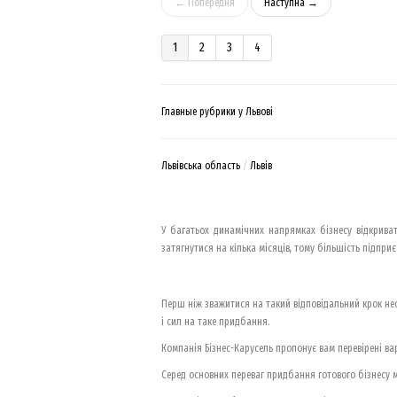
← Попередня
Наступна →
1
2
3
4
Главные рубрики у Львові
Львівська область
Львів
У багатьох динамічних напрямках бізнесу відкриват
затягнутися на кілька місяців, тому більшість підпри
Перш ніж зважитися на такий відповідальний крок не
і сил на таке придбання.
Компанія Бізнес-Карусель пропонує вам перевірені ва
Серед основних переваг придбання готового бізнесу 