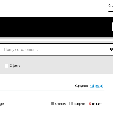
Ог
З фото
Сортувати :
Найновіші
ПДВ
Списком
Галереєю
На карті