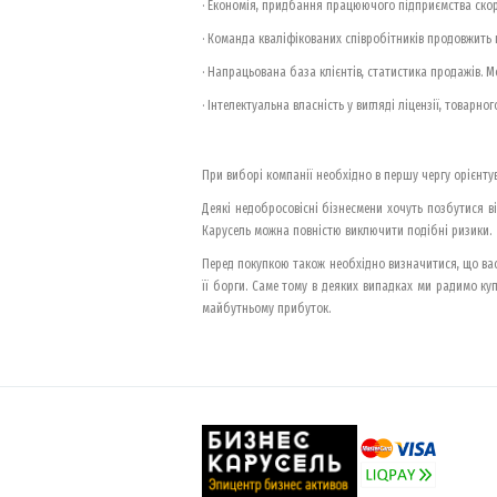
· Економія, придбання працюючого підприємства скор
· Команда кваліфікованих співробітників продовжить 
· Напрацьована база клієнтів, статистика продажів. 
· Інтелектуальна власність у вигляді ліцензії, товарн
При виборі компанії необхідно в першу чергу орієнт
Деякі недобросовісні бізнесмени хочуть позбутися в
Карусель можна повністю виключити подібні ризики.
Перед покупкою також необхідно визначитися, що вас 
її борги. Саме тому в деяких випадках ми радимо ку
майбутньому прибуток.