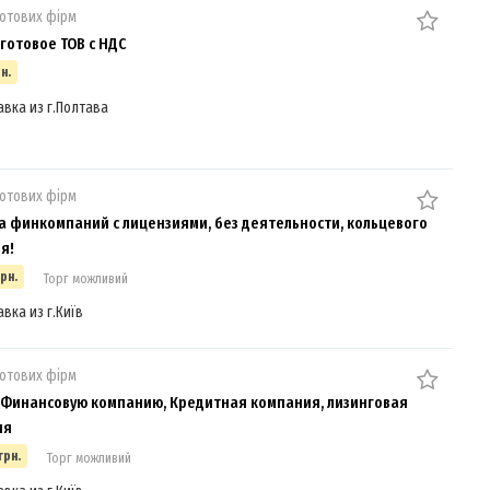
отових фірм
готовое ТОВ с НДС
н.
авка из г.Полтава
отових фірм
 финкомпаний с лицензиями, без деятельности, кольцевого
я!
грн.
Торг можливий
авка из г.Київ
отових фірм
Финансовую компанию, Кредитная компания, лизинговая
ия
грн.
Торг можливий