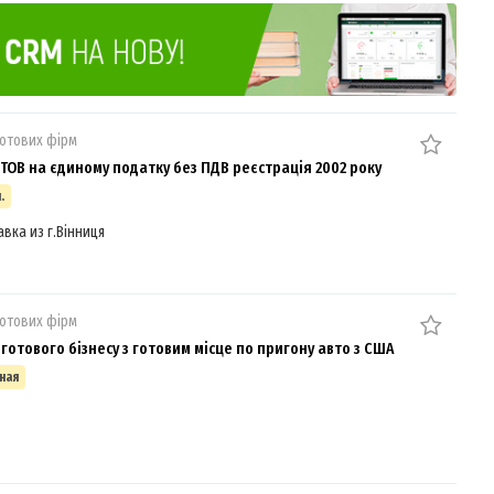
отових фірм
ТОВ на єдиному податку без ПДВ реєстрація 2002 року
.
авка из г.Вінниця
отових фірм
готового бізнесу з готовим місце по пригону авто з США
ная
в