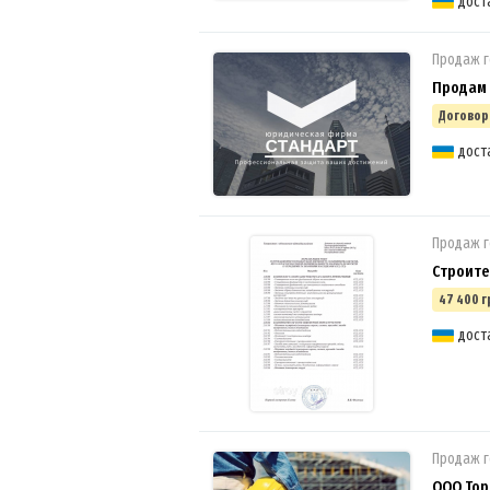
дост
Продаж г
Продам 
Договор
дост
Продаж г
Строите
47 400 г
дост
Продаж г
ООО Тор