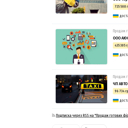
725 508 
дост
Продаж г
ООО АЮ
435 305 г
дост
Продаж г
ЧП АВТО
96 734 г
дост
Подписка через RSS на "Продаж готових фі