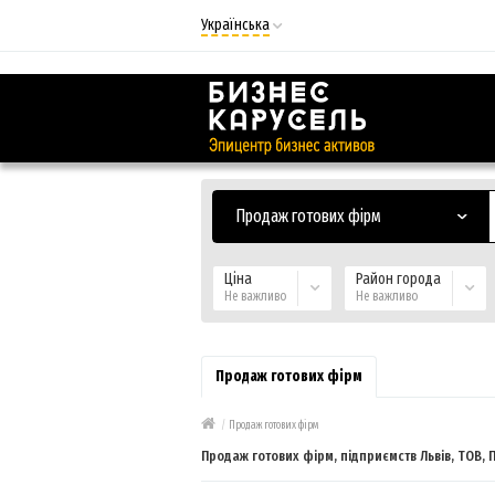
Українська
Русский
Українська
Продаж готових фірм
Ціна
Район города
Не важливо
Не важливо
Продаж готових фірм
/
Продаж готових фірм
Продаж готових фірм, підприємств Львів, ТОВ, 