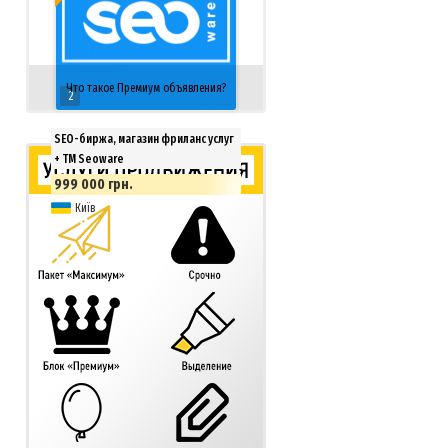
Что такое Премиум объявления?
2
SEO-биржа, магазин фриланс услуг
+ ТМ Seoware
999 000 грн.
Київ