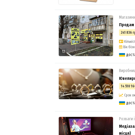
Магазини
Продам 
241 836 г
Кількіст
Вік бізне
12
дост
Виробни
Ювелирн
14 510 16
5
Срок ок
дост
Розваги і
Медіаза
місця)