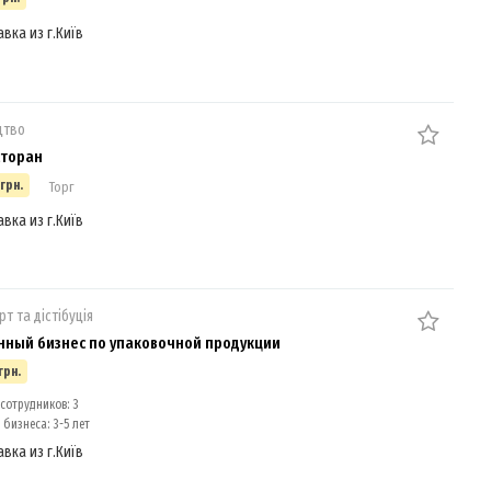
авка из г.Київ
цтво
сторан
 грн.
Торг
авка из г.Київ
рт та дістібуція
ный бизнес по упаковочной продукции
грн.
сотрудников: 3
бизнеса: 3-5 лет
авка из г.Київ