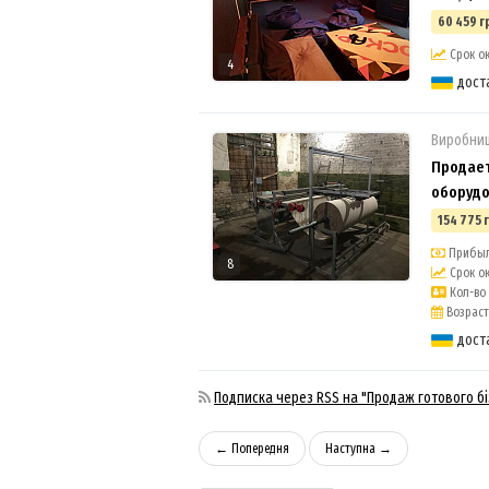
60 459 г
Срок ок
4
дост
Виробни
Продает
оборудо
154 775 
Прибыль
8
Срок ок
Кол-во 
Возраст 
дост
Подписка через RSS на "Продаж готового бі
← Попередня
Наступна →