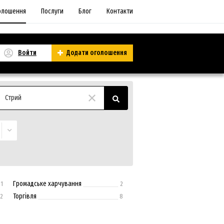
олошення
Послуги
Блог
Контакти
Войти
Додати оголошення
Стрий
Громадське харчування
1
2
Торгівля
2
8