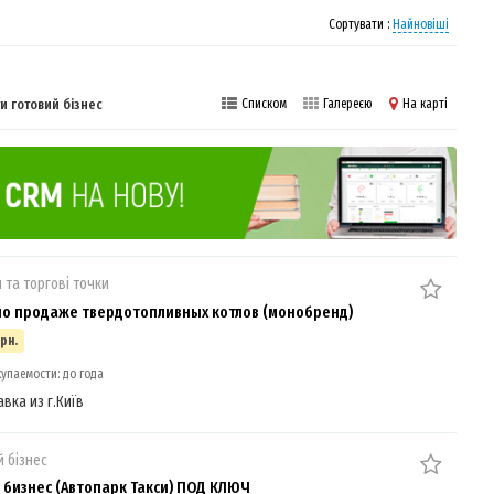
Сортувати :
Найновіші
и готовий бізнес
Списком
Галереєю
На карті
 та торгові точки
по продаже твердотопливных котлов (монобренд)
грн.
упаемости: до года
авка из г.Київ
 бізнес
 бизнес (Автопарк Такси) ПОД КЛЮЧ