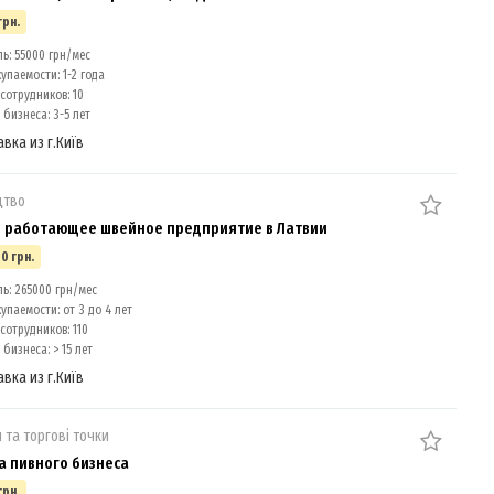
грн.
: 55000 грн/мес
упаемости: 1-2 года
сотрудников: 10
бизнеса: 3-5 лет
авка из г.Київ
цтво
 работающее швейное предприятие в Латвии
0 грн.
: 265000 грн/мес
упаемости: от 3 до 4 лет
сотрудников: 110
бизнеса: > 15 лет
авка из г.Київ
 та торгові точки
 пивного бизнеса
грн.