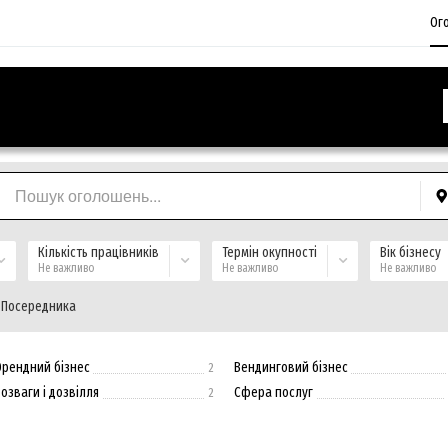
Ог
Кількість працівників
Термін окупності
Вік бізнесу
Не важливо
Не важливо
Не важливо
 Посередника
Орендний бізнес
Вендинговий бізнес
2
озваги і дозвілля
Сфера послуг
2