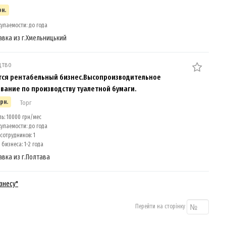
рн.
упаемости: до года
авка из г.Хмельницький
цтво
ся рентабельный бизнес.Высопроизводительное
вание по производству туалетной бумаги.
грн.
Торг
: 10000 грн/мес
упаемости: до года
сотрудников: 1
бизнеса: 1-2 года
авка из г.Полтава
знесу"
Перейти на сторінку