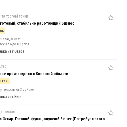
 та торгові точки
готовый, стабильно работающий бизнес
рн.
ь працівників: 1
су: від 6 до 10+ років
авка из г.Одеса
цтво
ое производство в Киевской области
0 грн.
упаемости: от 3 до 4 лет
авка из г.Київ
 дозвілля
л Оскар. Готовий, функціонуючий бізнес (Потребує нового