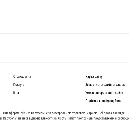
Оголошення
Карта сайту
Послуги
Зв'язатися з адміністрацією
Блог
Умови використання сайту
Політика конфіденційності
Платформа "Бізнес Карусель" є зареєстрованою торговою маркою. Всі права захищені.
ес Карусель" не несе відповідальності за якість і зміст пропозицій представлених в оголош