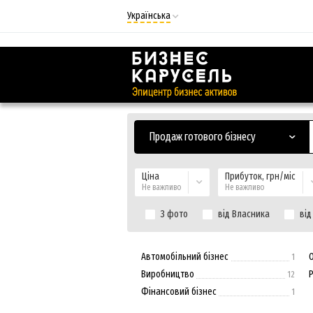
Українська
Русский
Українська
Продаж готового бізнесу
Ціна
Прибуток, грн/міс
Не важливо
Не важливо
З фото
від Власника
від
Автомобільний бізнес
1
Виробництво
Р
12
Фінансовий бізнес
1