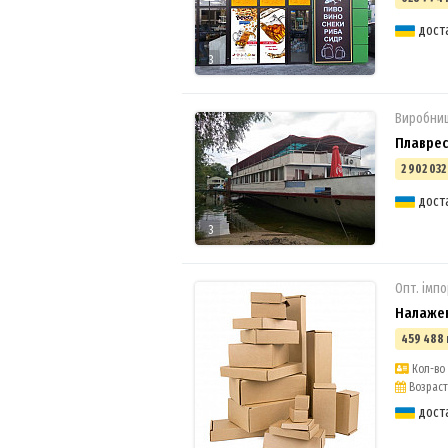
дост
3
Виробни
Плавре
2 902 032
дост
3
Опт. імпо
Налажен
459 488 
Кол-во 
Возраст 
дост