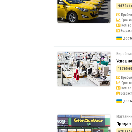
967 344 
Прибыль
5
Срок ок
Кол-во 
Возраст 
дост
Виробни
Успешно
11 765 60
Прибыль
Срок ок
Кол-во 
Возраст 
дост
Магазини
Продажа
628 774 