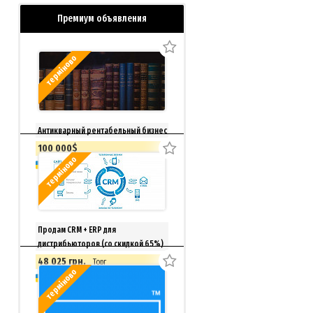
Премиум объявления
терміново
Антикварный рентабельный бизнес
100 000$
терміново
Київ
Продам CRM + ERP для
дистрибьюторов (со скидкой 65%)
48 025 грн.
Торг
терміново
доставка из г.Київ