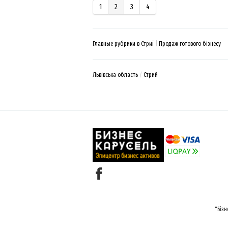
1
2
3
4
Главные рубрики в Стриї
Продаж готового бізнесу
Львівська область
Стрий
"Бізн