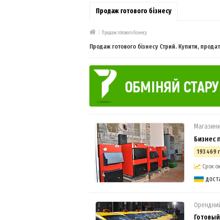
Продаж готового бізнесу
/
Продаж готового бізнесу
Продаж готового бізнесу Стрий. Купити, продат
Магазини
Бизнес 
193 469 
Срок ок
4
дост
Орендний
Готовый