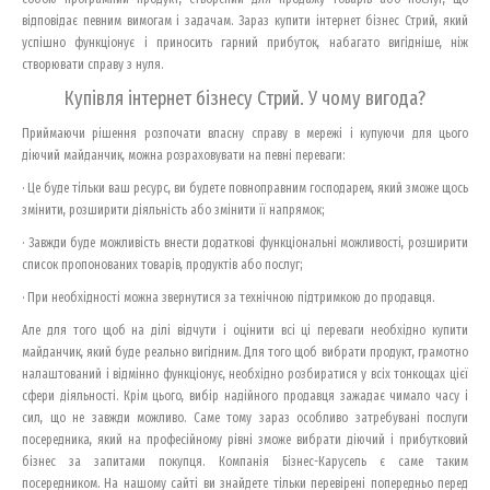
відповідає певним вимогам і задачам. Зараз купити інтернет бізнес Стрий, який
успішно функціонує і приносить гарний прибуток, набагато вигідніше, ніж
створювати справу з нуля.
Купівля інтернет бізнесу Стрий. У чому вигода?
Приймаючи рішення розпочати власну справу в мережі і купуючи для цього
діючий майданчик, можна розраховувати на певні переваги:
· Це буде тільки ваш ресурс, ви будете повноправним господарем, який зможе щось
змінити, розширити діяльність або змінити її напрямок;
· Завжди буде можливість внести додаткові функціональні можливості, розширити
список пропонованих товарів, продуктів або послуг;
· При необхідності можна звернутися за технічною підтримкою до продавця.
Але для того щоб на ділі відчути і оцінити всі ці переваги необхідно купити
майданчик, який буде реально вигідним. Для того щоб вибрати продукт, грамотно
налаштований і відмінно функціонує, необхідно розбиратися у всіх тонкощах цієї
сфери діяльності. Крім цього, вибір надійного продавця зажадає чимало часу і
сил, що не завжди можливо. Саме тому зараз особливо затребувані послуги
посередника, який на професійному рівні зможе вибрати діючий і прибутковий
бізнес за запитами покупця. Компанія Бізнес-Карусель є саме таким
посередником. На нашому сайті ви знайдете тільки перевірені попередньо перед