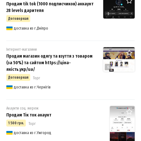
Продам tik tok (1000 подписчиков) аккаунт
28 levels дарителя
3
Договорная
доставка из г.Дніпро
Інтернет-магазини
Продам магазин одягу та взуття з товаром
(за 50%) та сайтом https://ціна-
6
якість.укр/ua/
Договорная
Торг
доставка из г.Чернігів
Акаунти соц. мереж
Продам Тік ток акаунт
1 500 грн.
Торг
доставка из г.Ужгород