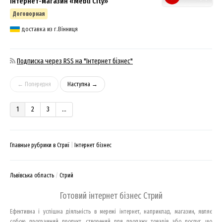
Інтернет-магазин «Mebli City»
Договорная
доставка из г.Вінниця
Подписка через RSS на "Інтернет бізнес"
← Попередня
Наступна →
1
2
3
...
Главные рубрики в Стриї
Інтернет бізнес
Львівська область
Стрий
Готовий інтернет бізнес Стрий
Ефективна і успішна діяльність в мережі інтернет, наприклад, магазин, являє
собою програмний продукт, створений для продажу товарів або послуг, що