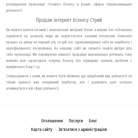
розміщенням пропозиції готового бізнесу в різних сферах підприємницької
діяльності.
Продаж інтернет бізнесу Стрий
Ви можете купити готовий і економічний вигідний бізнес в мережі без побоювань
нарватися на шахраїв, якщо ви скористаєтеся нашими послугами. Компанія
працює на ринку не перший рік, за цей час зарекомендувала себе як надійного і
кваліфікованого посередника. На нашому сайті ви зможете знайти вигідні для
себе пропозиції. Ми перевіряємо кожного продавця максимально ретельно, тому
можемо вам гарантувати покупку бізнесу без підводних каменів, проблем з
юридичного боку і т.д.
Співпрацюючи з нами, ви можете бути впевнені, що придбаний вид діяльності не
тільки принесе вам очікуваний прибуток, але і дозволить далі успішно
розвиватися в цій сфері діяльності.
Оголошення
Послуги
Блог
Карта сайту
Зв'язатися з адміністрацією