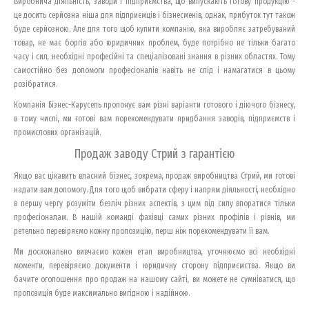
Виробнича діяльність, заводи і підприємства, що випускають готову продукцію -
це досить серйозна ніша для підприємців і бізнесменів, однак, прибуток тут також
буде серйозною. Але для того щоб купити компанію, яка виробляє затребуваний
товар, не має боргів або юридичних проблем, буде потрібно не тільки багато
часу і сил, необхідні професійні та спеціалізовані знання в різних областях. Тому
самостійно без допомоги професіоналів навіть не слід і намагатися в цьому
розібратися.
Компанія Бізнес-Карусель пропонує вам різні варіанти готового і діючого бізнесу,
в тому числі, ми готові вам порекомендувати придбання заводів, підприємств і
промислових організацій.
Продаж заводу Стрий з гарантією
Якщо вас цікавить власний бізнес, зокрема, продаж виробництва Стрий, ми готові
надати вам допомогу. Для того щоб вибрати сферу і напрям діяльності, необхідно
в першу чергу розуміти безліч різних аспектів, з цим під силу впоратися тільки
професіоналам. В нашій команді фахівці самих різних профілів і рівнів, ми
ретельно перевіряємо кожну пропозицію, перш ніж порекомендувати її вам.
Ми досконально вивчаємо кожен етап виробництва, уточнюємо всі необхідні
моменти, перевіряємо документи і юридичну сторону підприємства. Якщо ви
бачите оголошення про продаж на нашому сайті, ви можете не сумніватися, що
пропозиція буде максимально вигідною і надійною.