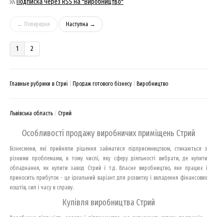
Подписка через RSS на "Виробництво"
← Попередня
Наступна →
1
2
Главные рубрики в Стриї
Продаж готового бізнесу
Виробництво
Львівська область
Стрий
Особливості продажу виробничих приміщень Стрий
Бізнесмени, які прийняли рішення займатися підприємництвом, стикаються з
різними проблемами, в тому числі, яку сферу діяльності вибрати, де купити
обладнання, як купити завод Стрий і т.д. Власне виробництво, яке працює і
приносить прибуток - це ідеальний варіант для розвитку і вкладення фінансових
коштів, сил і часу в справу.
Купівля виробництва Стрий