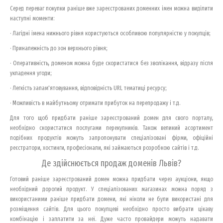
Серед переваг покупки раніше вже зареєстрованих доменних імен можна виділити
наступні моменти:
· Лагідні імена нижнього рівня користуються особливою популярністю у покупців;
· Приналежність до зон верхнього рівня;
· Оперативність, доменом можна буде скористатися без зволікання, відразу після
укладення угоди;
· Легкість запам'ятовування, відповідність URL тематиці ресурсу;
· Можливість в майбутньому отримати прибуток на перепродажу і т.д.
Для того щоб придбати раніше зареєстрований домен для свого порталу,
необхідно скористатися послугами перекупників. Також великий асортимент
подібних продуктів можуть запропонувати спеціалізовані фірми, офіційні
реєстратори, хостинги, професіонали, які займаються розробкою сайтів і т.д.
Де здійснюється продаж доменів Львів?
Готовий раніше зареєстрований домен можна придбати через аукціони, якщо
необхідний дорогий продукт. У спеціалізованих магазинах можна поряд з
використаними раніше придбати домени, які ніколи не були використані для
розміщення сайтів. Для цього покупцеві необхідно просто вибрати цікаву
комбінацію і заплатити за неї. Дуже часто провайдери можуть надавати