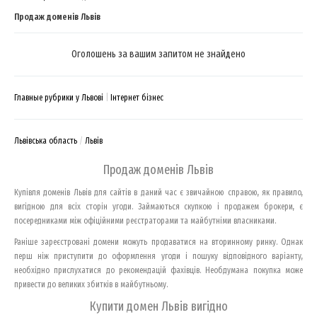
Продаж доменів Львів
Оголошень за вашим запитом не знайдено
Главные рубрики у Львові
Інтернет бізнес
Львівська область
Львів
Продаж доменів Львів
Купівля доменів Львів для сайтів в даний час є звичайною справою, як правило,
вигідною для всіх сторін угоди. Займаються скупкою і продажем брокери, є
посередниками між офіційними реєстраторами та майбутніми власниками.
Раніше зареєстровані домени можуть продаватися на вторинному ринку. Однак
перш ніж приступити до оформлення угоди і пошуку відповідного варіанту,
необхідно прислухатися до рекомендацій фахівців. Необдумана покупка може
привести до великих збитків в майбутньому.
Купити домен Львів вигідно