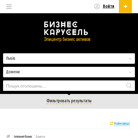
Войти
Українська
Русский
Українська
Львів
Домени
Фильтровать результаты
Найновіші
/
Інтернет бізнес
/
Домени